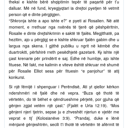
theksi e kishte bërë shqiptimin tepër të paqartë për t’u
dalluar. Më në fund, kryegjyqtari ia drejtoi pyetjen të vetmit
person që e dinte përgjigjen.
“Shkronja ishte a apo ishte e?” e pyeti ai Rosalien. Në atë
moment, e rrethuar nga nxënës të tjerë që pëshpëritnin,
Rosalie e dinte drejtshkrimin e saktë të fjalës. Megjithatë, pa
hezitim, ajo u përgjigj se e kishte shkruar fjalën gabim dhe u
largua nga skena. I gjithë publiku u ngrit në këmbë dhe
duartrokiti, përfshirë rreth pesëdhjetë gazetarë. Ky ishte një
çast krenarie për prindërit e saj. Edhe në humbje, ajo ishte
fituese. Në fakt, me kalimin e viteve është shkruar më shumë
për Rosalie Elliot sesa për fituesin “e panjohur” të atij
konkursi.
Si një fëmijë i shpenguar i Perëndisë, Ati yt qiellor kërkon
ndershmëri në fjalë dhe në vepra. “Buza që thotë të
vërtetën, do të bëhet e qëndrueshme përjetë, por gjuha që
gënjen zgjat vetëm një çast.” (Fjalët e Urta 12:19). “Mos
gënjeni njeri tjetrin, sepse ju e zhveshët njeriun e vjetër me
veprat e tij’ (Kolosianëve 3:9). “Prandaj, duke e lënë
mënjanë gënjeshtrën, secili t'i thotë të vërtetën të afërmit të