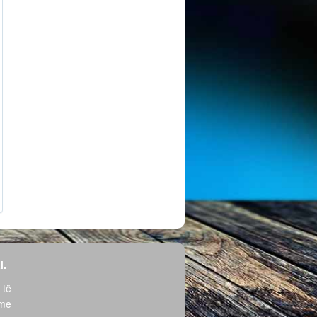
l.
 të
hme