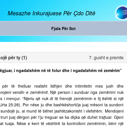
Mesazhe Inkurajuese Për Çdo Ditë
Fjala Për Sot
jë për ty (1)
7. gusht e premte
ë dëgjuar, i ngadalshëm në të folur dhe i ngadalshëm në zemërim”
ër të thelluar realisht lidhjen dhe intimitetin mes jush dhe
nojeni vendin e zemërimit
. Një person i sunduar nga zemërimi nuk
s i mençur. “Njeriu që nuk di të frenojë zemërimin e tij është si një
 Urta 25:28). Por nëse ju dhe bashkëshorti/ja juaj mësoni ta sundoni
ju sundojë ju, ai mund të bëhet jashtëzakonisht i vlefshëm. Mendojeni
truri juaj dërgon për t’ju treguar se ka diçka që duhet trajtuar. Gjeni
t tuaja. Nëse e keni të vështirë ta kontrolloni zemërimin, bëni një