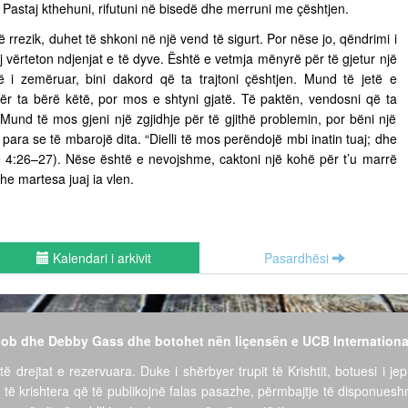
ë. Pastaj kthehuni, rifutuni në bisedë dhe merruni me çështjen.
ë rrezik, duhet të shkoni në një vend të sigurt. Por nëse jo, qëndrimi i
vërteton ndjenjat e të dyve. Është e vetmja mënyrë për të gjetur një
të i zemëruar, bini dakord që ta trajtoni çështjen. Mund të jetë e
për ta bërë këtë, por mos e shtyni gjatë. Të paktën, vendosni që ta
ë. Mund të mos gjeni një zgjidhje për të gjithë problemin, por bëni një
para se të mbarojë dita. “Dielli të mos perëndojë mbi inatin tuaj; dhe
ëve 4:26–27). Nëse është e nevojshme, caktoni një kohë për t’u marrë
he martesa juaj ia vlen.
Kalendari i arkivit
Pasardhësi
 Bob dhe Debby Gass dhe botohet nën liçensën e UCB Internationa
të drejtat e rezervuara. Duke i shërbyer trupit të Krishtit, botuesi i jep
 të krishtera që të publikojnë falas pasazhe, përmbajtje të disponues