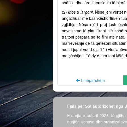
shëtitje dhe lëreni tensionin të bjer
(2)
Mos u largoni
. Nëse jeni vërtet n
angazhuar me bashkëshortin/en tuaj 
zgjidhje. Nëse njëri prej jush ësh
nevojshme të planifikoni një kohë 
trajtoni përpara se të flini atë nat
marrëveshje që ta qetësoni situatën 
mos i jepni vend djallit.” (Efesian
me çështjen. Të dy e meritoni këtë d
I mëparshëm
Fjala për Sot autorizohet nga
E drejta e autorit 2026, të gjitha 
drejtën kishave dhe organizatave