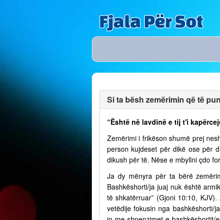
Fjala Për Sot
Si ta bësh zemërimin që të puno
“Është në lavdinë e tij t'i kapërcej
Zemërimi i frikëson shumë prej nesh
person kujdeset për dikë ose për 
dikush për të. Nëse e mbyllni çdo fo
Ja dy mënyra për ta bërë zemërim
Bashkëshorti/ja juaj nuk është armik
të shkatërruar” (Gjoni 10:10, KJV)
vetëdije fokusin nga bashkëshorti/
jo me shpenzimet e bashkëshortit/e