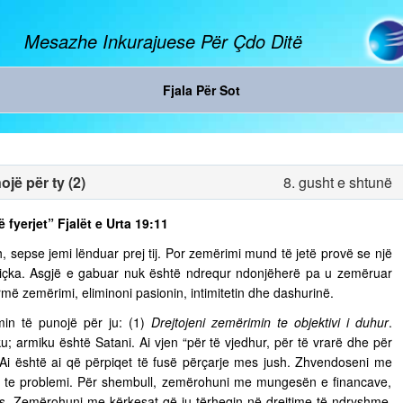
Mesazhe Inkurajuese Për Çdo Ditë
Fjala Për Sot
jë për ty (2)
8. gusht e shtunë
ë fyerjet” Fjalët e Urta 19:11
, sepse jemi lënduar prej tij. Por zemërimi mund të jetë provë se një
diçka. Asgjë e gabuar nuk është ndrequr ndonjëherë pa u zemëruar
rmë zemërimi, eliminoni pasionin, intimitetin dhe dashurinë.
in të punojë për ju: (1)
Drejtojeni zemërimin te objektivi i duhur
.
u; armiku është Satani. Ai vjen “për të vjedhur, për të vrarë dhe për
. Ai është ai që përpiqet të fusë përçarje mes jush. Zhvendoseni me
ja te problemi. Për shembull, zemërohuni me mungesën e financave,
s. Zemërohuni me kërkesat që ju tërheqin në drejtime të ndryshme,