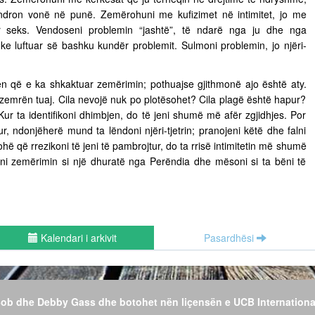
ëndron vonë në punë. Zemërohuni me kufizimet në intimitet, jo me
ër seks. Vendoseni problemin “jashtë”, të ndarë nga ju dhe nga
uke luftuar së bashku kundër problemit. Sulmoni problemin, jo njëri-
n që e ka shkaktuar zemërimin; pothuajse gjithmonë ajo është aty.
 zemrën tuaj. Cila nevojë nuk po plotësohet? Cila plagë është hapur?
Kur ta identifikoni dhimbjen, do të jeni shumë më afër zgjidhjes. Por
r, ndonjëherë mund ta lëndoni njëri-tjetrin; pranojeni këtë dhe falni
hë që rrezikoni të jeni të pambrojtur, do ta rrisë intimitetin më shumë
jeni zemërimin si një dhuratë nga Perëndia dhe mësoni si ta bëni të
Kalendari i arkivit
Pasardhësi
 Bob dhe Debby Gass dhe botohet nën liçensën e UCB Internationa