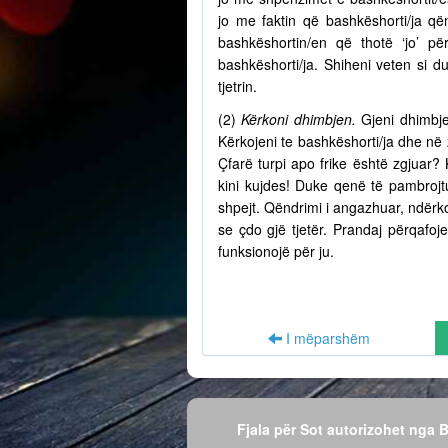
jo me faktin që bashkëshorti/ja q
bashkëshortin/en që thotë ‘jo’ p
bashkëshorti/ja. Shiheni veten si d
tjetrin.
(2)
Kërkoni dhimbjen.
Gjeni dhimbje
Kërkojeni te bashkëshorti/ja dhe në
Çfarë turpi apo frike është zgjuar? 
kini kujdes! Duke qenë të pambrojtu
shpejt. Qëndrimi i angazhuar, ndërko
se çdo gjë tjetër. Prandaj përqafo
funksionojë për ju.
I mëparshëm
Fjala për Sot autorizohet nga