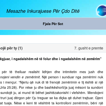
Mesazhe Inkurajuese Për Çdo Ditë
Fjala Për Sot
jë për ty (1)
7. gusht e premte
ë dëgjuar, i ngadalshëm në të folur dhe i ngadalshëm në zemërim”
ër të thelluar realisht lidhjen dhe intimitetin mes jush dhe
nojeni vendin e zemërimit
. Një person i sunduar nga zemërimi nuk
s i mençur. “Njeriu që nuk di të frenojë zemërimin e tij është si një
 Urta 25:28). Por nëse ju dhe bashkëshorti/ja juaj mësoni ta sundoni
ju sundojë ju, ai mund të bëhet jashtëzakonisht i vlefshëm. Mendojeni
truri juaj dërgon për t’ju treguar se ka diçka që duhet trajtuar. Gjeni
t tuaja. Nëse e keni të vështirë ta kontrolloni zemërimin, bëni një