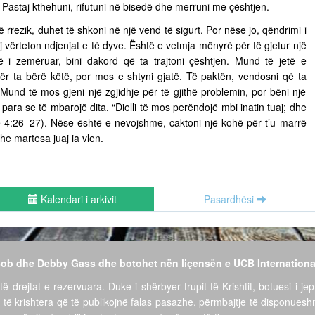
ë. Pastaj kthehuni, rifutuni në bisedë dhe merruni me çështjen.
ë rrezik, duhet të shkoni në një vend të sigurt. Por nëse jo, qëndrimi i
vërteton ndjenjat e të dyve. Është e vetmja mënyrë për të gjetur një
të i zemëruar, bini dakord që ta trajtoni çështjen. Mund të jetë e
për ta bërë këtë, por mos e shtyni gjatë. Të paktën, vendosni që ta
ë. Mund të mos gjeni një zgjidhje për të gjithë problemin, por bëni një
para se të mbarojë dita. “Dielli të mos perëndojë mbi inatin tuaj; dhe
ëve 4:26–27). Nëse është e nevojshme, caktoni një kohë për t’u marrë
he martesa juaj ia vlen.
Kalendari i arkivit
Pasardhësi
 Bob dhe Debby Gass dhe botohet nën liçensën e UCB Internationa
të drejtat e rezervuara. Duke i shërbyer trupit të Krishtit, botuesi i jep
 të krishtera që të publikojnë falas pasazhe, përmbajtje të disponues