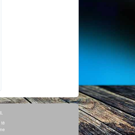
l.
 të
hme