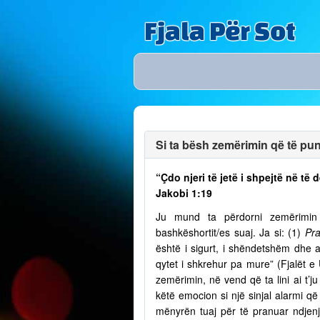
Fjala Për Sot
Si ta bësh zemërimin që të puno
“Çdo njeri të jetë i shpejtë në t
Jakobi 1:19
Ju mund ta përdorni zemërimin p
bashkëshortit/es suaj. Ja si: (1)
Pra
është i sigurt, i shëndetshëm dhe a
qytet i shkrehur pa mure” (Fjalët e
zemërimin, në vend që ta lini ai t’
këtë emocion si një sinjal alarmi që 
mënyrën tuaj për të pranuar ndjenja