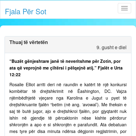
Fjala Për Sot
Thuaj të vërtetën
9. gusht e diel
“Buzët gënjeshtare janë të neveritshme për Zotin, por
ata që veprojnë me çiltërsi i pëlqejnë atij.” Fjalët e Urta
12:22
Rosalie Elliot arriti deri në raundin e katërt të një konkursi
kombëtar të drejtshkrimit në Ëashington, DC. Vajza
njëmbëdhjetë vjeçare nga Karolina e Jugut u pyet të
drejtshkruante fjalën “betim (në ang. ‘avowal’). Me theksin e
saj të butë jugor, ajo e drejtshkroi fjalën, por gjyqtarët nuk
ishin në gjendje të përcaktonin nëse kishte përdorur
shkronjën a apo e si shkronjën e parafundit. Ata debatuan
mes tyre për disa minuta ndërsa dëgjonin regjistrimin, por