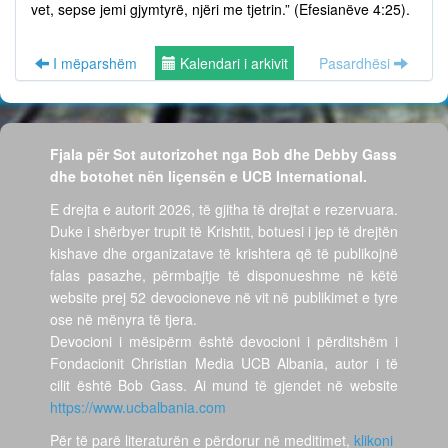
vet, sepse jemi gjymtyrë, njëri me tjetrin.” (Efesianëve 4:25).
I mëparshëm
Kalendari i arkivit
Pasardhësi
Fjala për Sot autorizohet nga Bob dhe Debby Gass
dhe botohet nën liçensën e UCB International.
E drejta e autorit 2026, të gjitha të drejtat e rezervuara.
Duke i shërbyer trupit të Krishtit, botuesi i jep të drejtën
kishave dhe organizatave të krishtera që të publikojnë
falas pasazhe, përmbajtje të disponueshme në këtë
website prej 52 devocioneve në vit në publikimet e tyre
ose në mënyra të tjera.
Devocioni i mësipërm është devocioni i përditshëm i
Fondacionit Christian Media UCB Albania, autor i të
cilit është Bob Gass. Ai mund të gjendet në website
https://www.ucbalbania.com
Për të parë literaturën e përdorur në meditimet,
klikoni