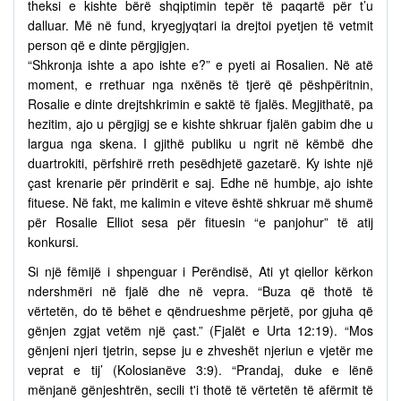
theksi e kishte bërë shqiptimin tepër të paqartë për t’u
dalluar. Më në fund, kryegjyqtari ia drejtoi pyetjen të vetmit
person që e dinte përgjigjen.
“Shkronja ishte a apo ishte e?” e pyeti ai Rosalien. Në atë
moment, e rrethuar nga nxënës të tjerë që pëshpëritnin,
Rosalie e dinte drejtshkrimin e saktë të fjalës. Megjithatë, pa
hezitim, ajo u përgjigj se e kishte shkruar fjalën gabim dhe u
largua nga skena. I gjithë publiku u ngrit në këmbë dhe
duartrokiti, përfshirë rreth pesëdhjetë gazetarë. Ky ishte një
çast krenarie për prindërit e saj. Edhe në humbje, ajo ishte
fituese. Në fakt, me kalimin e viteve është shkruar më shumë
për Rosalie Elliot sesa për fituesin “e panjohur” të atij
konkursi.
Si një fëmijë i shpenguar i Perëndisë, Ati yt qiellor kërkon
ndershmëri në fjalë dhe në vepra. “Buza që thotë të
vërtetën, do të bëhet e qëndrueshme përjetë, por gjuha që
gënjen zgjat vetëm një çast.” (Fjalët e Urta 12:19). “Mos
gënjeni njeri tjetrin, sepse ju e zhveshët njeriun e vjetër me
veprat e tij’ (Kolosianëve 3:9). “Prandaj, duke e lënë
mënjanë gënjeshtrën, secili t'i thotë të vërtetën të afërmit të