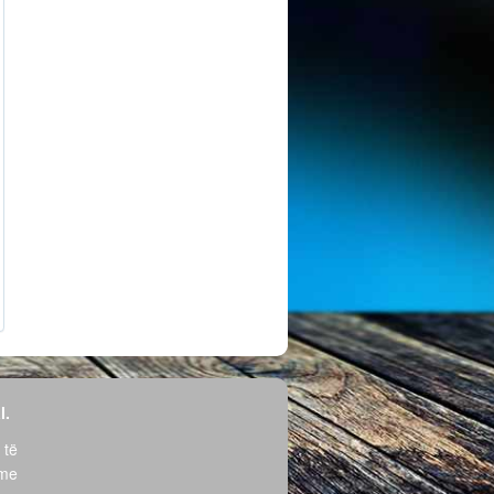
l.
 të
hme