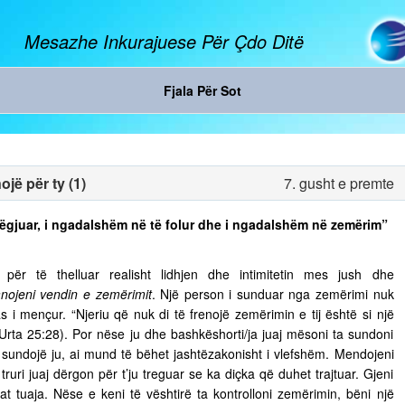
Mesazhe Inkurajuese Për Çdo Ditë
Fjala Për Sot
jë për ty (1)
7. gusht e premte
ë dëgjuar, i ngadalshëm në të folur dhe i ngadalshëm në zemërim”
ër të thelluar realisht lidhjen dhe intimitetin mes jush dhe
nojeni vendin e zemërimit
. Një person i sunduar nga zemërimi nuk
s i mençur. “Njeriu që nuk di të frenojë zemërimin e tij është si një
 Urta 25:28). Por nëse ju dhe bashkëshorti/ja juaj mësoni ta sundoni
ju sundojë ju, ai mund të bëhet jashtëzakonisht i vlefshëm. Mendojeni
truri juaj dërgon për t’ju treguar se ka diçka që duhet trajtuar. Gjeni
t tuaja. Nëse e keni të vështirë ta kontrolloni zemërimin, bëni një