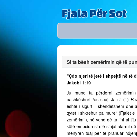
Fjala Për Sot
Si ta bësh zemërimin që të puno
“Çdo njeri të jetë i shpejtë në t
Jakobi 1:19
Ju mund ta përdorni zemërimin p
bashkëshortit/es suaj. Ja si: (1)
Pra
është i sigurt, i shëndetshëm dhe a
qytet i shkrehur pa mure” (Fjalët e
zemërimin, në vend që ta lini ai t’
këtë emocion si një sinjal alarmi që 
mënyrën tuaj për të pranuar ndjenja