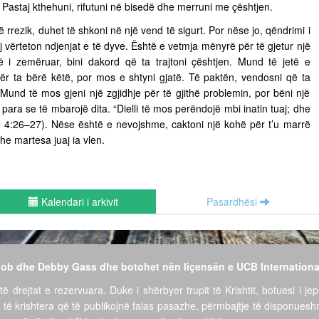
ë. Pastaj kthehuni, rifutuni në bisedë dhe merruni me çështjen.
ë rrezik, duhet të shkoni në një vend të sigurt. Por nëse jo, qëndrimi i
vërteton ndjenjat e të dyve. Është e vetmja mënyrë për të gjetur një
të i zemëruar, bini dakord që ta trajtoni çështjen. Mund të jetë e
për ta bërë këtë, por mos e shtyni gjatë. Të paktën, vendosni që ta
ë. Mund të mos gjeni një zgjidhje për të gjithë problemin, por bëni një
para se të mbarojë dita. “Dielli të mos perëndojë mbi inatin tuaj; dhe
ëve 4:26–27). Nëse është e nevojshme, caktoni një kohë për t’u marrë
he martesa juaj ia vlen.
Kalendari i arkivit
Pasardhësi
 Bob dhe Debby Gass dhe botohet nën liçensën e UCB Internationa
të drejtat e rezervuara. Duke i shërbyer trupit të Krishtit, botuesi i jep
 të krishtera që të publikojnë falas pasazhe, përmbajtje të disponues