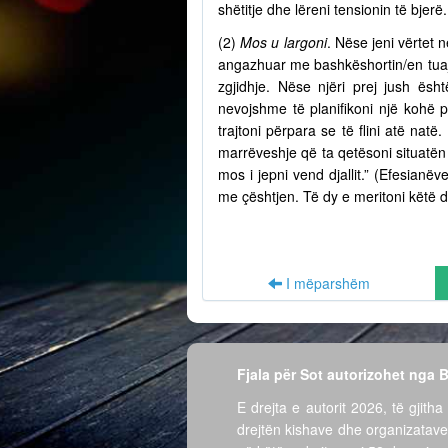
shëtitje dhe lëreni tensionin të bjer
(2)
Mos u largoni
. Nëse jeni vërtet n
angazhuar me bashkëshortin/en tuaj 
zgjidhje. Nëse njëri prej jush ësh
nevojshme të planifikoni një kohë 
trajtoni përpara se të flini atë nat
marrëveshje që ta qetësoni situatën 
mos i jepni vend djallit.” (Efesian
me çështjen. Të dy e meritoni këtë d
I mëparshëm
Fjala për Sot autorizohet nga
E drejta e autorit 2026, të gjitha 
drejtën kishave dhe organizatave