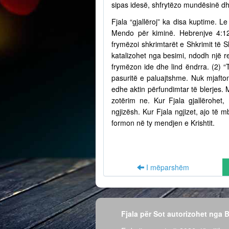
sipas idesë, shfrytëzo mundësinë dh
Fjala “gjallëroj” ka disa kuptime. Le
Mendo për kiminë. Hebrenjve 4:12
frymëzoi shkrimtarët e Shkrimit të S
katalizohet nga besimi, ndodh një r
frymëzon ide dhe lind ëndrra. (2) “
pasuritë e paluajtshme. Nuk mjafto
edhe aktin përfundimtar të blerjes.
zotërim ne. Kur Fjala gjallërohet,
ngjizësh. Kur Fjala ngjizet, ajo të
formon në ty mendjen e Krishtit.
I mëparshëm
Fjala për Sot autorizohet nga