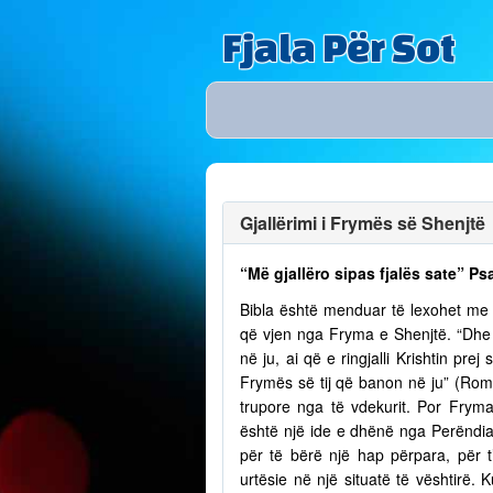
Fjala Për Sot
Gjallërimi i Frymës së Shenjtë
“Më gjallëro sipas fjalës sate” Ps
Bibla është menduar të lexohet me lu
që vjen nga Fryma e Shenjtë. “Dhe n
në ju, ai që e ringjalli Krishtin pr
Frymës së tij që banon në ju” (Romak
trupore nga të vdekurit. Por Fry
është një ide e dhënë nga Perëndia
për të bërë një hap përpara, për t
urtësie në një situatë të vështirë.