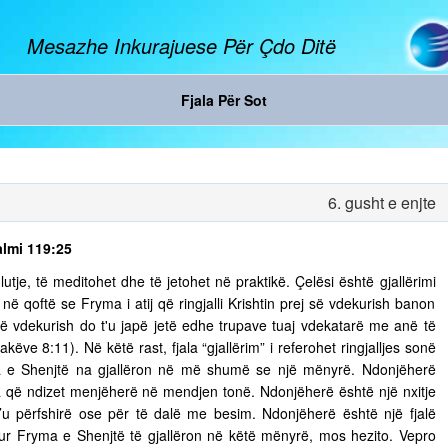
Mesazhe Inkurajuese Për Çdo Ditë
Fjala Për Sot
6. gusht e enjte
almi 119:25
tje, të meditohet dhe të jetohet në praktikë. Çelësi është gjallërimi
ë qoftë se Fryma i atij që ringjalli Krishtin prej së vdekurish banon
ej së vdekurish do t'u japë jetë edhe trupave tuaj vdekatarë me anë të
ëve 8:11). Në këtë rast, fjala “gjallërim” i referohet ringjalljes sonë
ma e Shenjtë na gjallëron në më shumë se një mënyrë. Ndonjëherë
 që ndizet menjëherë në mendjen tonë. Ndonjëherë është një nxitje
’u përfshirë ose për të dalë me besim. Ndonjëherë është një fjalë
 Kur Fryma e Shenjtë të gjallëron në këtë mënyrë, mos hezito. Vepro