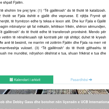
e shpall Fjalën.
 të shohim tre prej tyre: (1) “Të gjallërosh” do të thotë të katalizosh.
 thotë se Fjala është e gjallë dhe vepruese. E njëjta Frymë që
henjtë, të frymëzon edhe ty teksa e lexon atë. Dhe kur Fjala e Gjallë
eagim mbinatyror që fal mëkatin, lehtëson frikën, shëron sëmundjen,
Të gjallërosh” do të thotë edhe të transferosh pronësinë. Mendo për
n vetëm të nënshkruash një kontratë për një shtëpi; duhet të kryesh
 Me anë të besimit, ne marrim në zotërim Fjalën dhe Fjala na merr në
 marrëveshja vuloset. (3) “Të gjallërosh” do të thotë gjithashtu të
 mbush me mundësi, ndryshon dëshirat e tua, shuan frikërat e tua dhe
Kalendari i arkivit
Pasardhësi
 Bob dhe Debby Gass dhe botohet nën liçensën e UCB Internationa