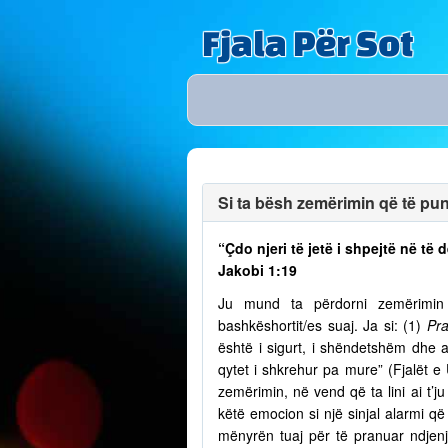
Fjala Për Sot
Si ta bësh zemërimin që të puno
“Çdo njeri të jetë i shpejtë në t
Jakobi 1:19
Ju mund ta përdorni zemërimin p
bashkëshortit/es suaj. Ja si: (1)
Pra
është i sigurt, i shëndetshëm dhe a
qytet i shkrehur pa mure” (Fjalët e
zemërimin, në vend që ta lini ai t’
këtë emocion si një sinjal alarmi që 
mënyrën tuaj për të pranuar ndjenja