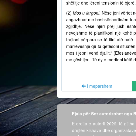
shëtitje dhe lëreni tensionin të bjer
(2)
Mos u largoni
. Nëse jeni vërtet n
angazhuar me bashkëshortin/en tuaj 
zgjidhje. Nëse njëri prej jush ësh
nevojshme të planifikoni një kohë 
trajtoni përpara se të flini atë nat
marrëveshje që ta qetësoni situatën 
mos i jepni vend djallit.” (Efesian
me çështjen. Të dy e meritoni këtë d
I mëparshëm
Fjala për Sot autorizohet nga
E drejta e autorit 2026, të gjitha 
drejtën kishave dhe organizatave