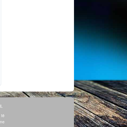
l.
 të
hme