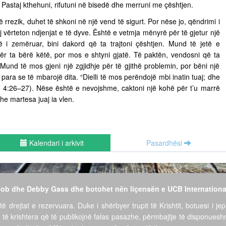
ë. Pastaj kthehuni, rifutuni në bisedë dhe merruni me çështjen.
ë rrezik, duhet të shkoni në një vend të sigurt. Por nëse jo, qëndrimi i
vërteton ndjenjat e të dyve. Është e vetmja mënyrë për të gjetur një
të i zemëruar, bini dakord që ta trajtoni çështjen. Mund të jetë e
për ta bërë këtë, por mos e shtyni gjatë. Të paktën, vendosni që ta
ë. Mund të mos gjeni një zgjidhje për të gjithë problemin, por bëni një
para se të mbarojë dita. “Dielli të mos perëndojë mbi inatin tuaj; dhe
ëve 4:26–27). Nëse është e nevojshme, caktoni një kohë për t’u marrë
he martesa juaj ia vlen.
Kalendari i arkivit
Pasardhësi
 Bob dhe Debby Gass dhe botohet nën liçensën e UCB Internationa
të drejtat e rezervuara. Duke i shërbyer trupit të Krishtit, botuesi i jep
 të krishtera që të publikojnë falas pasazhe, përmbajtje të disponues