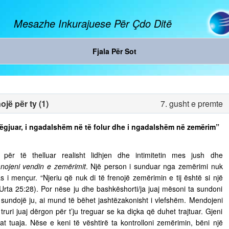
Mesazhe Inkurajuese Për Çdo Ditë
Fjala Për Sot
jë për ty (1)
7. gusht e premte
ë dëgjuar, i ngadalshëm në të folur dhe i ngadalshëm në zemërim”
ër të thelluar realisht lidhjen dhe intimitetin mes jush dhe
nojeni vendin e zemërimit
. Një person i sunduar nga zemërimi nuk
s i mençur. “Njeriu që nuk di të frenojë zemërimin e tij është si një
 Urta 25:28). Por nëse ju dhe bashkëshorti/ja juaj mësoni ta sundoni
ju sundojë ju, ai mund të bëhet jashtëzakonisht i vlefshëm. Mendojeni
truri juaj dërgon për t’ju treguar se ka diçka që duhet trajtuar. Gjeni
t tuaja. Nëse e keni të vështirë ta kontrolloni zemërimin, bëni një