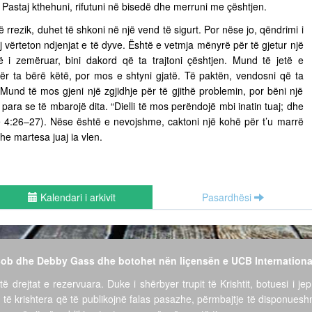
ë. Pastaj kthehuni, rifutuni në bisedë dhe merruni me çështjen.
ë rrezik, duhet të shkoni në një vend të sigurt. Por nëse jo, qëndrimi i
vërteton ndjenjat e të dyve. Është e vetmja mënyrë për të gjetur një
të i zemëruar, bini dakord që ta trajtoni çështjen. Mund të jetë e
për ta bërë këtë, por mos e shtyni gjatë. Të paktën, vendosni që ta
ë. Mund të mos gjeni një zgjidhje për të gjithë problemin, por bëni një
para se të mbarojë dita. “Dielli të mos perëndojë mbi inatin tuaj; dhe
ëve 4:26–27). Nëse është e nevojshme, caktoni një kohë për t’u marrë
he martesa juaj ia vlen.
Kalendari i arkivit
Pasardhësi
 Bob dhe Debby Gass dhe botohet nën liçensën e UCB Internationa
të drejtat e rezervuara. Duke i shërbyer trupit të Krishtit, botuesi i jep
 të krishtera që të publikojnë falas pasazhe, përmbajtje të disponues