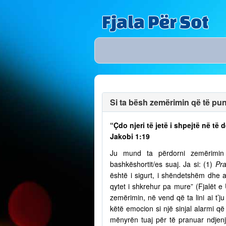
Fjala Për Sot
Si ta bësh zemërimin që të puno
“Çdo njeri të jetë i shpejtë në t
Jakobi 1:19
Ju mund ta përdorni zemërimin p
bashkëshortit/es suaj. Ja si: (1)
Pra
është i sigurt, i shëndetshëm dhe a
qytet i shkrehur pa mure” (Fjalët e
zemërimin, në vend që ta lini ai t’
këtë emocion si një sinjal alarmi që 
mënyrën tuaj për të pranuar ndjenja