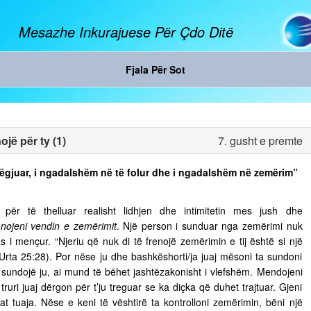
Mesazhe Inkurajuese Për Çdo Ditë
Fjala Për Sot
jë për ty (1)
7. gusht e premte
ë dëgjuar, i ngadalshëm në të folur dhe i ngadalshëm në zemërim”
ër të thelluar realisht lidhjen dhe intimitetin mes jush dhe
nojeni vendin e zemërimit
. Një person i sunduar nga zemërimi nuk
s i mençur. “Njeriu që nuk di të frenojë zemërimin e tij është si një
 Urta 25:28). Por nëse ju dhe bashkëshorti/ja juaj mësoni ta sundoni
ju sundojë ju, ai mund të bëhet jashtëzakonisht i vlefshëm. Mendojeni
truri juaj dërgon për t’ju treguar se ka diçka që duhet trajtuar. Gjeni
t tuaja. Nëse e keni të vështirë ta kontrolloni zemërimin, bëni një