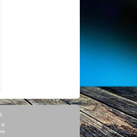
l.
 të
hme