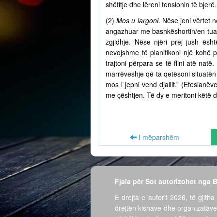
shëtitje dhe lëreni tensionin të bjer
(2)
Mos u largoni
. Nëse jeni vërtet n
angazhuar me bashkëshortin/en tuaj 
zgjidhje. Nëse njëri prej jush ësh
nevojshme të planifikoni një kohë 
trajtoni përpara se të flini atë nat
marrëveshje që ta qetësoni situatën 
mos i jepni vend djallit.” (Efesian
me çështjen. Të dy e meritoni këtë d
I mëparshëm
Fjala për Sot autorizohet nga
E drejta e autorit 2026, të gjitha 
drejtën kishave dhe organizatave