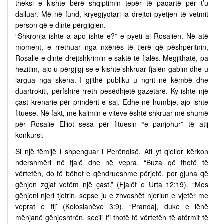
theksi e kishte bërë shqiptimin tepër të paqartë për t’u
dalluar. Më në fund, kryegjyqtari ia drejtoi pyetjen të vetmit
person që e dinte përgjigjen.
“Shkronja ishte a apo ishte e?” e pyeti ai Rosalien. Në atë
moment, e rrethuar nga nxënës të tjerë që pëshpëritnin,
Rosalie e dinte drejtshkrimin e saktë të fjalës. Megjithatë, pa
hezitim, ajo u përgjigj se e kishte shkruar fjalën gabim dhe u
largua nga skena. I gjithë publiku u ngrit në këmbë dhe
duartrokiti, përfshirë rreth pesëdhjetë gazetarë. Ky ishte një
çast krenarie për prindërit e saj. Edhe në humbje, ajo ishte
fituese. Në fakt, me kalimin e viteve është shkruar më shumë
për Rosalie Elliot sesa për fituesin “e panjohur” të atij
konkursi.
Si një fëmijë i shpenguar i Perëndisë, Ati yt qiellor kërkon
ndershmëri në fjalë dhe në vepra. “Buza që thotë të
vërtetën, do të bëhet e qëndrueshme përjetë, por gjuha që
gënjen zgjat vetëm një çast.” (Fjalët e Urta 12:19). “Mos
gënjeni njeri tjetrin, sepse ju e zhveshët njeriun e vjetër me
veprat e tij’ (Kolosianëve 3:9). “Prandaj, duke e lënë
mënjanë gënjeshtrën, secili t'i thotë të vërtetën të afërmit të