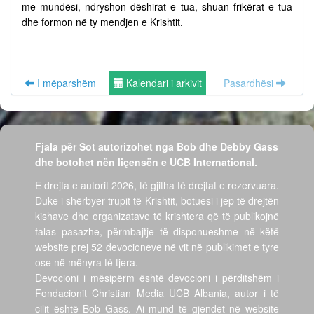
me mundësi, ndryshon dëshirat e tua, shuan frikërat e tua
dhe formon në ty mendjen e Krishtit.
I mëparshëm
Kalendari i arkivit
Pasardhësi
Fjala për Sot autorizohet nga Bob dhe Debby Gass
dhe botohet nën liçensën e UCB International.
E drejta e autorit 2026, të gjitha të drejtat e rezervuara.
Duke i shërbyer trupit të Krishtit, botuesi i jep të drejtën
kishave dhe organizatave të krishtera që të publikojnë
falas pasazhe, përmbajtje të disponueshme në këtë
website prej 52 devocioneve në vit në publikimet e tyre
ose në mënyra të tjera.
Devocioni i mësipërm është devocioni i përditshëm i
Fondacionit Christian Media UCB Albania, autor i të
cilit është Bob Gass. Ai mund të gjendet në website