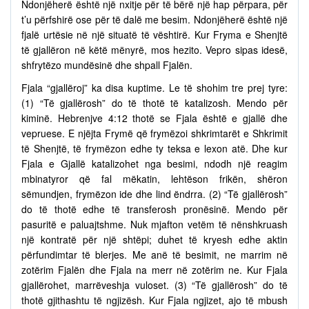
Ndonjëherë është një nxitje për të bërë një hap përpara, për
t’u përfshirë ose për të dalë me besim. Ndonjëherë është një
fjalë urtësie në një situatë të vështirë. Kur Fryma e Shenjtë
të gjallëron në këtë mënyrë, mos hezito. Vepro sipas idesë,
shfrytëzo mundësinë dhe shpall Fjalën.
Fjala “gjallëroj” ka disa kuptime. Le të shohim tre prej tyre:
(1) “Të gjallërosh” do të thotë të katalizosh. Mendo për
kiminë. Hebrenjve 4:12 thotë se Fjala është e gjallë dhe
vepruese. E njëjta Frymë që frymëzoi shkrimtarët e Shkrimit
të Shenjtë, të frymëzon edhe ty teksa e lexon atë. Dhe kur
Fjala e Gjallë katalizohet nga besimi, ndodh një reagim
mbinatyror që fal mëkatin, lehtëson frikën, shëron
sëmundjen, frymëzon ide dhe lind ëndrra. (2) “Të gjallërosh”
do të thotë edhe të transferosh pronësinë. Mendo për
pasuritë e paluajtshme. Nuk mjafton vetëm të nënshkruash
një kontratë për një shtëpi; duhet të kryesh edhe aktin
përfundimtar të blerjes. Me anë të besimit, ne marrim në
zotërim Fjalën dhe Fjala na merr në zotërim ne. Kur Fjala
gjallërohet, marrëveshja vuloset. (3) “Të gjallërosh” do të
thotë gjithashtu të ngjizësh. Kur Fjala ngjizet, ajo të mbush