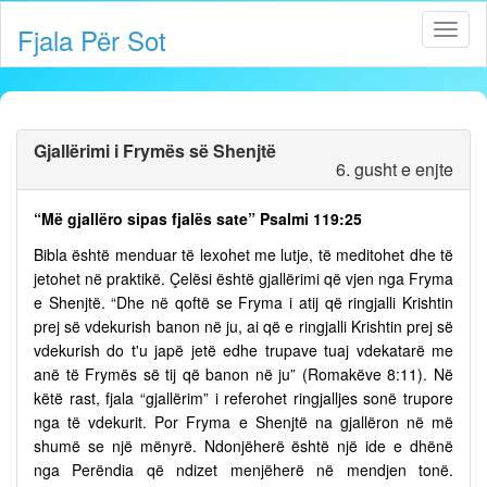
Fjala Për Sot
Gjallërimi i Frymës së Shenjtë
6. gusht e enjte
“Më gjallëro sipas fjalës sate” Psalmi 119:25
Bibla është menduar të lexohet me lutje, të meditohet dhe të
jetohet në praktikë. Çelësi është gjallërimi që vjen nga Fryma
e Shenjtë. “Dhe në qoftë se Fryma i atij që ringjalli Krishtin
prej së vdekurish banon në ju, ai që e ringjalli Krishtin prej së
vdekurish do t'u japë jetë edhe trupave tuaj vdekatarë me
anë të Frymës së tij që banon në ju” (Romakëve 8:11). Në
këtë rast, fjala “gjallërim” i referohet ringjalljes sonë trupore
nga të vdekurit. Por Fryma e Shenjtë na gjallëron në më
shumë se një mënyrë. Ndonjëherë është një ide e dhënë
nga Perëndia që ndizet menjëherë në mendjen tonë.