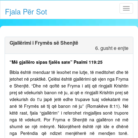
Fjala Për Sot
Gjallërimi i Frymës së Shenjtë
6. gusht e enjte
“Më gjallëro sipas fjalës sate” Psalmi 119:25
Bibla është menduar të lexohet me lutje, të meditohet dhe të
jetohet në praktikë. Çelësi është gjallërimi që vjen nga Fryma
e Shenjtë. “Dhe në qoftë se Fryma i atij që ringjalli Krishtin
prej së vdekurish banon në ju, ai që e ringjalli Krishtin prej së
vdekurish do t'u japë jetë edhe trupave tuaj vdekatarë me
anë të Frymës së tij që banon në ju” (Romakëve 8:11). Në
këtë rast, fjala “gjallërim” i referohet ringjalljes sonë trupore
nga të vdekurit. Por Fryma e Shenjtë na gjallëron në më
shumë se një mënyrë. Ndonjëherë është një ide e dhënë
nga Perëndia që ndizet menjëherë në mendjen tonë.