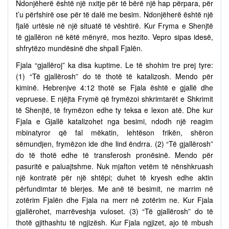
Ndonjëherë është një nxitje për të bërë një hap përpara, për
t’u përfshirë ose për të dalë me besim. Ndonjëherë është një
fjalë urtësie në një situatë të vështirë. Kur Fryma e Shenjtë
të gjallëron në këtë mënyrë, mos hezito. Vepro sipas idesë,
shfrytëzo mundësinë dhe shpall Fjalën.
Fjala “gjallëroj” ka disa kuptime. Le të shohim tre prej tyre:
(1) “Të gjallërosh” do të thotë të katalizosh. Mendo për
kiminë. Hebrenjve 4:12 thotë se Fjala është e gjallë dhe
vepruese. E njëjta Frymë që frymëzoi shkrimtarët e Shkrimit
të Shenjtë, të frymëzon edhe ty teksa e lexon atë. Dhe kur
Fjala e Gjallë katalizohet nga besimi, ndodh një reagim
mbinatyror që fal mëkatin, lehtëson frikën, shëron
sëmundjen, frymëzon ide dhe lind ëndrra. (2) “Të gjallërosh”
do të thotë edhe të transferosh pronësinë. Mendo për
pasuritë e paluajtshme. Nuk mjafton vetëm të nënshkruash
një kontratë për një shtëpi; duhet të kryesh edhe aktin
përfundimtar të blerjes. Me anë të besimit, ne marrim në
zotërim Fjalën dhe Fjala na merr në zotërim ne. Kur Fjala
gjallërohet, marrëveshja vuloset. (3) “Të gjallërosh” do të
thotë gjithashtu të ngjizësh. Kur Fjala ngjizet, ajo të mbush