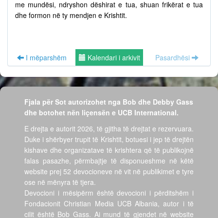
me mundësi, ndryshon dëshirat e tua, shuan frikërat e tua
dhe formon në ty mendjen e Krishtit.
I mëparshëm
Kalendari i arkivit
Pasardhësi
Fjala për Sot autorizohet nga Bob dhe Debby Gass
dhe botohet nën liçensën e UCB International.
E drejta e autorit 2026, të gjitha të drejtat e rezervuara.
Duke i shërbyer trupit të Krishtit, botuesi i jep të drejtën
kishave dhe organizatave të krishtera që të publikojnë
falas pasazhe, përmbajtje të disponueshme në këtë
website prej 52 devocioneve në vit në publikimet e tyre
ose në mënyra të tjera.
Devocioni i mësipërm është devocioni i përditshëm i
Fondacionit Christian Media UCB Albania, autor i të
cilit është Bob Gass. Ai mund të gjendet në website