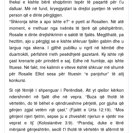
theksi e kishte bërë shqiptimin tepër të paqartë për t’u
dalluar. Më në fund, kryegjyqtari ia drejtoi pyetjen të vetmit
person që e dinte përgjigjen.
“Shkronja ishte a apo ishte e?” e pyeti ai Rosalien. Në atë
moment, e rrethuar nga nxënës të tjerë që pëshpëritnin,
Rosalie e dinte drejtshkrimin e saktë të fjalës. Megjithatë, pa
hezitim, ajo u përgjigj se e kishte shkruar fjalën gabim dhe u
largua nga skena. I gjithë publiku u ngrit në këmbë dhe
duartrokiti, përfshirë rreth pesëdhjetë gazetarë. Ky ishte një
çast krenarie për prindërit e saj. Edhe në humbje, ajo ishte
fituese. Në fakt, me kalimin e viteve është shkruar më shumë
për Rosalie Elliot sesa për fituesin “e panjohur” të atij
konkursi.
Si një fëmijë i shpenguar i Perëndisë, Ati yt qiellor kërkon
ndershmëri në fjalë dhe në vepra. “Buza që thotë të
vërtetën, do të bëhet e qëndrueshme përjetë, por gjuha që
gënjen zgjat vetëm një çast.” (Fjalët e Urta 12:19). “Mos
gënjeni njeri tjetrin, sepse ju e zhveshët njeriun e vjetër me
veprat e tij’ (Kolosianëve 3:9). “Prandaj, duke e lënë
mënjanë gënjeshtrën, secili t'i thotë të vërtetën të afërmit të