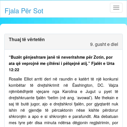
Fjala Për Sot
Thuaj të vërtetën
9. gusht e diel
“Buzët gënjeshtare janë të neveritshme për Zotin, por
ata që veprojnë me çiltërsi i pëlqejnë atij.” Fjalët e Urta
12:22
Rosalie Elliot arriti deri në raundin e katërt të një konkursi
kombëtar të drejtshkrimit në Ëashington, DC. Vajza
njëmbëdhjetë vjeçare nga Karolina e Jugut u pyet të
drejtshkruante fjalën “betim (në ang. ‘avowal’). Me theksin e
saj të butë jugor, ajo e drejtshkroi fjalën, por gjyqtarët nuk
ishin në gjendje të përcaktonin nëse kishte përdorur
shkronjën a apo e si shkronjën e parafundit. Ata debatuan
mes tyre për disa minuta ndërsa dëgjonin regjistrimin, por