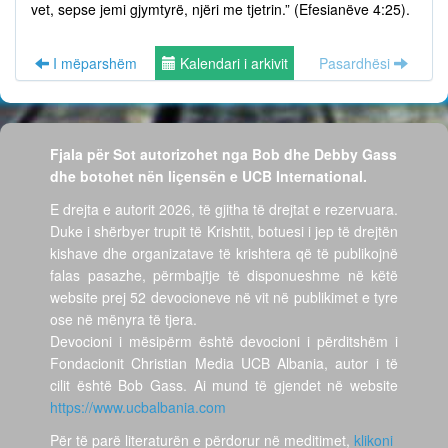
vet, sepse jemi gjymtyrë, njëri me tjetrin.” (Efesianëve 4:25).
I mëparshëm
Kalendari i arkivit
Pasardhësi
Fjala për Sot autorizohet nga Bob dhe Debby Gass
dhe botohet nën liçensën e UCB International.
E drejta e autorit 2026, të gjitha të drejtat e rezervuara.
Duke i shërbyer trupit të Krishtit, botuesi i jep të drejtën
kishave dhe organizatave të krishtera që të publikojnë
falas pasazhe, përmbajtje të disponueshme në këtë
website prej 52 devocioneve në vit në publikimet e tyre
ose në mënyra të tjera.
Devocioni i mësipërm është devocioni i përditshëm i
Fondacionit Christian Media UCB Albania, autor i të
cilit është Bob Gass. Ai mund të gjendet në website
https://www.ucbalbania.com
Për të parë literaturën e përdorur në meditimet,
klikoni