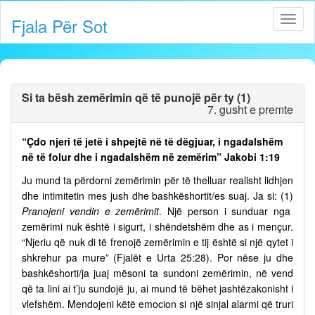
Fjala Për Sot
Si ta bësh zemërimin që të punojë për ty (1)
7. gusht e premte
“Çdo njeri të jetë i shpejtë në të dëgjuar, i ngadalshëm
në të folur dhe i ngadalshëm në zemërim” Jakobi 1:19
Ju mund ta përdorni zemërimin për të thelluar realisht lidhjen
dhe intimitetin mes jush dhe bashkëshortit/es suaj. Ja si: (1)
Pranojeni vendin e zemërimit
. Një person i sunduar nga
zemërimi nuk është i sigurt, i shëndetshëm dhe as i mençur.
“Njeriu që nuk di të frenojë zemërimin e tij është si një qytet i
shkrehur pa mure” (Fjalët e Urta 25:28). Por nëse ju dhe
bashkëshorti/ja juaj mësoni ta sundoni zemërimin, në vend
që ta lini ai t’ju sundojë ju, ai mund të bëhet jashtëzakonisht i
vlefshëm. Mendojeni këtë emocion si një sinjal alarmi që truri