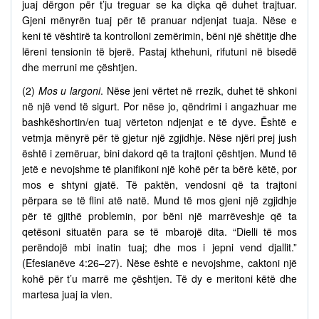
juaj dërgon për t’ju treguar se ka diçka që duhet trajtuar.
Gjeni mënyrën tuaj për të pranuar ndjenjat tuaja. Nëse e
keni të vështirë ta kontrolloni zemërimin, bëni një shëtitje dhe
lëreni tensionin të bjerë. Pastaj kthehuni, rifutuni në bisedë
dhe merruni me çështjen.
(2)
Mos u largoni
. Nëse jeni vërtet në rrezik, duhet të shkoni
në një vend të sigurt. Por nëse jo, qëndrimi i angazhuar me
bashkëshortin/en tuaj vërteton ndjenjat e të dyve. Është e
vetmja mënyrë për të gjetur një zgjidhje. Nëse njëri prej jush
është i zemëruar, bini dakord që ta trajtoni çështjen. Mund të
jetë e nevojshme të planifikoni një kohë për ta bërë këtë, por
mos e shtyni gjatë. Të paktën, vendosni që ta trajtoni
përpara se të flini atë natë. Mund të mos gjeni një zgjidhje
për të gjithë problemin, por bëni një marrëveshje që ta
qetësoni situatën para se të mbarojë dita. “Dielli të mos
perëndojë mbi inatin tuaj; dhe mos i jepni vend djallit.”
(Efesianëve 4:26–27). Nëse është e nevojshme, caktoni një
kohë për t’u marrë me çështjen. Të dy e meritoni këtë dhe
martesa juaj ia vlen.