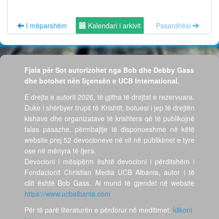
I mëparshëm
Kalendari i arkivit
Pasardhësi
Fjala për Sot autorizohet nga Bob dhe Debby Gass
dhe botohet nën liçensën e UCB International.
E drejta e autorit 2026, të gjitha të drejtat e rezervuara.
Duke i shërbyer trupit të Krishtit, botuesi i jep të drejtën
kishave dhe organizatave të krishtera që të publikojnë
falas pasazhe, përmbajtje të disponueshme në këtë
website prej 52 devocioneve në vit në publikimet e tyre
ose në mënyra të tjera.
Devocioni i mësipërm është devocioni i përditshëm i
Fondacionit Christian Media UCB Albania, autor i të
cilit është Bob Gass. Ai mund të gjendet në website
https://www.ucbalbania.com
Për të parë literaturën e përdorur në meditimet,
klikoni