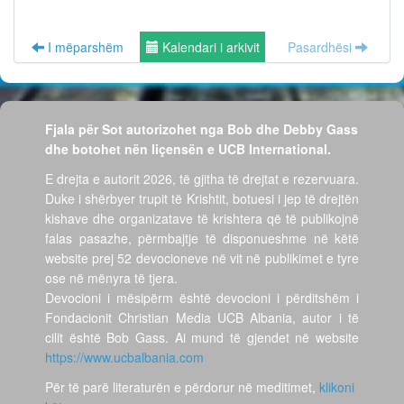
I mëparshëm
Kalendari i arkivit
Pasardhësi
Fjala për Sot autorizohet nga Bob dhe Debby Gass
dhe botohet nën liçensën e UCB International.
E drejta e autorit 2026, të gjitha të drejtat e rezervuara.
Duke i shërbyer trupit të Krishtit, botuesi i jep të drejtën
kishave dhe organizatave të krishtera që të publikojnë
falas pasazhe, përmbajtje të disponueshme në këtë
website prej 52 devocioneve në vit në publikimet e tyre
ose në mënyra të tjera.
Devocioni i mësipërm është devocioni i përditshëm i
Fondacionit Christian Media UCB Albania, autor i të
cilit është Bob Gass. Ai mund të gjendet në website
https://www.ucbalbania.com
Për të parë literaturën e përdorur në meditimet,
klikoni