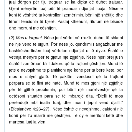
juaj dërgon për t’ju treguar se ka diçka që duhet trajtuar.
Gjeni mënyrën tuaj për të pranuar ndjenjat tuaja. Nëse e
keni të vështirë ta kontrolloni zemërimin, bëni një shëtitje dhe
lëreni tensionin të bjerë. Pastaj kthehuni, rifutuni në bisedë
dhe merruni me çështjen.
(2)
Mos u largoni
. Nëse jeni vërtet në rrezik, duhet të shkoni
në një vend të sigurt. Por nëse jo, qëndrimi i angazhuar me
bashkëshortin/en tuaj vërteton ndjenjat e të dyve. Është e
vetmja mënyrë për të gjetur një zgjidhje. Nëse njëri prej jush
është i zemëruar, bini dakord që ta trajtoni çështjen. Mund të
jetë e nevojshme të planifikoni një kohë për ta bërë këtë, por
mos e shtyni gjatë. Të paktën, vendosni që ta trajtoni
përpara se të flini atë natë. Mund të mos gjeni një zgjidhje
për të gjithë problemin, por bëni një marrëveshje që ta
qetësoni situatën para se të mbarojë dita. “Dielli të mos
perëndojë mbi inatin tuaj; dhe mos i jepni vend djallit.”
(Efesianëve 4:26–27). Nëse është e nevojshme, caktoni një
kohë për t’u marrë me çështjen. Të dy e meritoni këtë dhe
martesa juaj ia vlen.