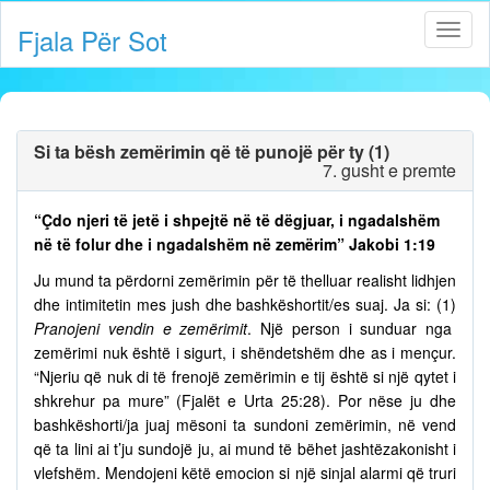
Fjala Për Sot
Si ta bësh zemërimin që të punojë për ty (1)
7. gusht e premte
“Çdo njeri të jetë i shpejtë në të dëgjuar, i ngadalshëm
në të folur dhe i ngadalshëm në zemërim” Jakobi 1:19
Ju mund ta përdorni zemërimin për të thelluar realisht lidhjen
dhe intimitetin mes jush dhe bashkëshortit/es suaj. Ja si: (1)
Pranojeni vendin e zemërimit
. Një person i sunduar nga
zemërimi nuk është i sigurt, i shëndetshëm dhe as i mençur.
“Njeriu që nuk di të frenojë zemërimin e tij është si një qytet i
shkrehur pa mure” (Fjalët e Urta 25:28). Por nëse ju dhe
bashkëshorti/ja juaj mësoni ta sundoni zemërimin, në vend
që ta lini ai t’ju sundojë ju, ai mund të bëhet jashtëzakonisht i
vlefshëm. Mendojeni këtë emocion si një sinjal alarmi që truri