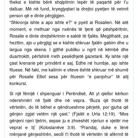
theksi e kishte bërë shqiptimin tepër të paqartë për t’u
dalluar. Më në fund, kryegjyqtari ia drejtoi pyetjen të vetmit
person që e dinte përgjigjen.
“Shkronja ishte a apo ishte e?” e pyeti ai Rosalien. Në atë
moment, e rrethuar nga nxënës të tjerë që pëshpëritnin,
Rosalie e dinte drejtshkrimin e saktë të fjalës. Megjithatë, pa
hezitim, ajo u përgjigj se e kishte shkruar fjalën gabim dhe u
largua nga skena. I gjithë publiku u ngrit në këmbë dhe
duartrokiti, përfshirë rreth pesëdhjetë gazetarë. Ky ishte një
çast krenarie për prindërit e saj. Edhe në humbje, ajo ishte
fituese. Në fakt, me kalimin e viteve është shkruar më shumë
për Rosalie Elliot sesa për fituesin “e panjohur” të atij
konkursi.
Si një fëmijë i shpenguar i Perëndisë, Ati yt qiellor kërkon
ndershmëri në fjalë dhe në vepra. “Buza që thotë të
vërtetën, do të bëhet e qëndrueshme përjetë, por gjuha që
gënjen zgjat vetëm një çast.” (Fjalët e Urta 12:19). “Mos
gënjeni njeri tjetrin, sepse ju e zhveshët njeriun e vjetër me
veprat e tij’ (Kolosianëve 3:9). “Prandaj, duke e lënë
mënjanë gënjeshtrën, secili t'i thotë të vërtetën të afërmit të