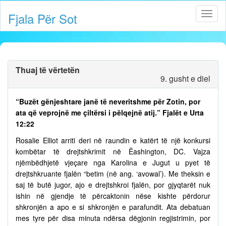
Fjala Për Sot
Thuaj të vërtetën
9. gusht e diel
“Buzët gënjeshtare janë të neveritshme për Zotin, por
ata që veprojnë me çiltërsi i pëlqejnë atij.” Fjalët e Urta
12:22
Rosalie Elliot arriti deri në raundin e katërt të një konkursi
kombëtar të drejtshkrimit në Ëashington, DC. Vajza
njëmbëdhjetë vjeçare nga Karolina e Jugut u pyet të
drejtshkruante fjalën “betim (në ang. ‘avowal’). Me theksin e
saj të butë jugor, ajo e drejtshkroi fjalën, por gjyqtarët nuk
ishin në gjendje të përcaktonin nëse kishte përdorur
shkronjën a apo e si shkronjën e parafundit. Ata debatuan
mes tyre për disa minuta ndërsa dëgjonin regjistrimin, por