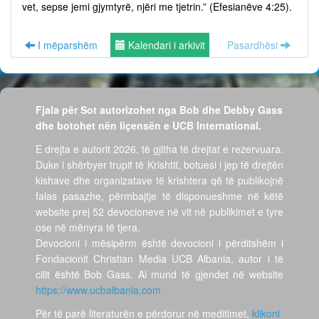
vet, sepse jemi gjymtyrë, njëri me tjetrin.” (Efesianëve 4:25).
I mëparshëm
Kalendari i arkivit
Pasardhësi
Fjala për Sot autorizohet nga Bob dhe Debby Gass
dhe botohet nën liçensën e UCB International.
E drejta e autorit 2026, të gjitha të drejtat e rezervuara.
Duke i shërbyer trupit të Krishtit, botuesi i jep të drejtën
kishave dhe organizatave të krishtera që të publikojnë
falas pasazhe, përmbajtje të disponueshme në këtë
website prej 52 devocioneve në vit në publikimet e tyre
ose në mënyra të tjera.
Devocioni i mësipërm është devocioni i përditshëm i
Fondacionit Christian Media UCB Albania, autor i të
cilit është Bob Gass. Ai mund të gjendet në website
https://www.ucbalbania.com
Për të parë literaturën e përdorur në meditimet,
klikoni