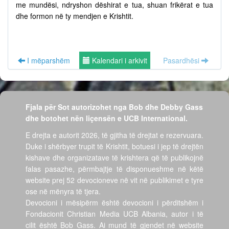
me mundësi, ndryshon dëshirat e tua, shuan frikërat e tua
dhe formon në ty mendjen e Krishtit.
I mëparshëm
Kalendari i arkivit
Pasardhësi
Fjala për Sot autorizohet nga Bob dhe Debby Gass
dhe botohet nën liçensën e UCB International.
E drejta e autorit 2026, të gjitha të drejtat e rezervuara.
Duke i shërbyer trupit të Krishtit, botuesi i jep të drejtën
kishave dhe organizatave të krishtera që të publikojnë
falas pasazhe, përmbajtje të disponueshme në këtë
website prej 52 devocioneve në vit në publikimet e tyre
ose në mënyra të tjera.
Devocioni i mësipërm është devocioni i përditshëm i
Fondacionit Christian Media UCB Albania, autor i të
cilit është Bob Gass. Ai mund të gjendet në website