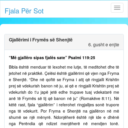
Fjala Për Sot
Gjallërimi i Frymës së Shenjtë
6. gusht e enjte
“Më gjallëro sipas fjalës sate” Psalmi 119:25
Bibla është menduar të lexohet me lutje, të meditohet dhe të
jetohet në praktikë. Çelësi është gjallërimi që vjen nga Fryma
e Shenjtë. “Dhe në qoftë se Fryma i atij që ringjalli Krishtin
prej së vdekurish banon në ju, ai që e ringjalli Krishtin prej së
vdekurish do t'u japë jetë edhe trupave tuaj vdekatarë me
anë të Frymës së tij që banon në ju” (Romakëve 8:11). Në
këtë rast, fjala “gjallërim” i referohet ringjalljes sonë trupore
nga të vdekurit. Por Fryma e Shenjtë na gjallëron në më
shumë se një mënyrë. Ndonjëherë është një ide e dhënë
nga Perëndia që ndizet menjëherë në mendjen tonë.