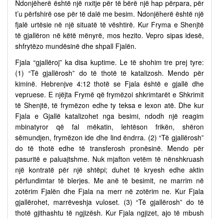
Ndonjëherë është një nxitje për të bërë një hap përpara, për
t’u përfshirë ose për të dalë me besim. Ndonjëherë është një
fjalë urtësie në një situatë të vështirë. Kur Fryma e Shenjtë
të gjallëron në këtë mënyrë, mos hezito. Vepro sipas idesë,
shfrytëzo mundësinë dhe shpall Fjalën.
Fjala “gjallëroj” ka disa kuptime. Le të shohim tre prej tyre:
(1) “Të gjallërosh” do të thotë të katalizosh. Mendo për
kiminë. Hebrenjve 4:12 thotë se Fjala është e gjallë dhe
vepruese. E njëjta Frymë që frymëzoi shkrimtarët e Shkrimit
të Shenjtë, të frymëzon edhe ty teksa e lexon atë. Dhe kur
Fjala e Gjallë katalizohet nga besimi, ndodh një reagim
mbinatyror që fal mëkatin, lehtëson frikën, shëron
sëmundjen, frymëzon ide dhe lind ëndrra. (2) “Të gjallërosh”
do të thotë edhe të transferosh pronësinë. Mendo për
pasuritë e paluajtshme. Nuk mjafton vetëm të nënshkruash
një kontratë për një shtëpi; duhet të kryesh edhe aktin
përfundimtar të blerjes. Me anë të besimit, ne marrim në
zotërim Fjalën dhe Fjala na merr në zotërim ne. Kur Fjala
gjallërohet, marrëveshja vuloset. (3) “Të gjallërosh” do të
thotë gjithashtu të ngjizësh. Kur Fjala ngjizet, ajo të mbush