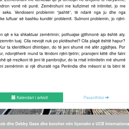
ëndron vonë në punë. Zemërohuni me kufizimet në intimitet, jo me
ër seks. Vendoseni problemin “jashtë”, të ndarë nga ju dhe nga
uke luftuar së bashku kundër problemit. Sulmoni problemin, jo njëri-
n që e ka shkaktuar zemërimin; pothuajse gjithmonë ajo është aty.
 zemrën tuaj. Cila nevojë nuk po plotësohet? Cila plagë është hapur?
Kur ta identifikoni dhimbjen, do të jeni shumë më afër zgjidhjes. Por
r, ndonjëherë mund ta lëndoni njëri-tjetrin; pranojeni këtë dhe falni
hë që rrezikoni të jeni të pambrojtur, do ta rrisë intimitetin më shumë
jeni zemërimin si një dhuratë nga Perëndia dhe mësoni si ta bëni të
Kalendari i arkivit
Pasardhësi
 Bob dhe Debby Gass dhe botohet nën liçensën e UCB Internationa