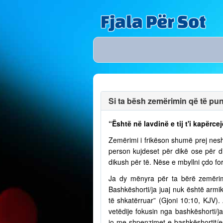
Fjala Për Sot
Si ta bësh zemërimin që të puno
“Është në lavdinë e tij t'i kapërcej
Zemërimi i frikëson shumë prej nesh
person kujdeset për dikë ose për 
dikush për të. Nëse e mbyllni çdo fo
Ja dy mënyra për ta bërë zemërim
Bashkëshorti/ja juaj nuk është armik
të shkatërruar” (Gjoni 10:10, KJV)
vetëdije fokusin nga bashkëshorti/
jo me shpenzimet e bashkëshortit/e