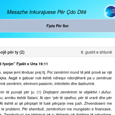
Mesazhe Inkurajuese Për Çdo Ditë
Fjala Për Sot
jë për ty (2)
8. gusht e shtunë
ë fyerjet” Fjalët e Urta 19:11
, sepse jemi lënduar prej tij. Por zemërimi mund të jetë provë se një
diçka. Asgjë e gabuar nuk është ndrequr ndonjëherë pa u zemëruar
rmë zemërimi, eliminoni pasionin, intimitetin dhe dashurinë.
in të punojë për ju: (1)
Drejtojeni zemërimin te objektivi i duhur
.
u; armiku është Satani. Ai vjen “për të vjedhur, për të vrarë dhe për
. Ai është ai që përpiqet të fusë përçarje mes jush. Zhvendoseni me
ja te problemi. Për shembull, zemërohuni me mungesën e financave,
s. Zemërohuni me kërkesat që ju tërheqin në drejtime të ndryshme,