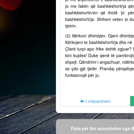
jo me faktin që bashkëshorti/ja q
bashkëshortin/en që thotë ‘jo’ p
bashkëshorti/ja. Shiheni veten si d
tjetrin.
(2)
Kërkoni dhimbjen.
Gjeni dhimbje
Kërkojeni te bashkëshorti/ja dhe në
Çfarë turpi apo frike është zgjuar? 
kini kujdes! Duke qenë të pambrojtu
shpejt. Qëndrimi i angazhuar, ndërko
se çdo gjë tjetër. Prandaj përqafo
funksionojë për ju.
I mëparshëm
Fjala për Sot autorizohet nga