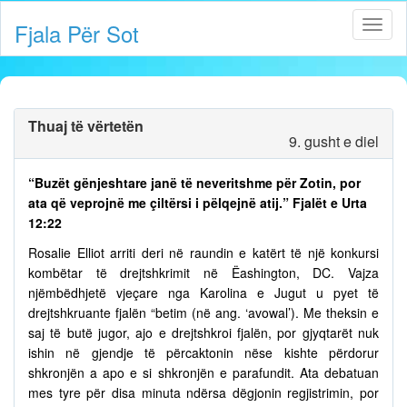
Fjala Për Sot
Thuaj të vërtetën
9. gusht e diel
“Buzët gënjeshtare janë të neveritshme për Zotin, por
ata që veprojnë me çiltërsi i pëlqejnë atij.” Fjalët e Urta
12:22
Rosalie Elliot arriti deri në raundin e katërt të një konkursi
kombëtar të drejtshkrimit në Ëashington, DC. Vajza
njëmbëdhjetë vjeçare nga Karolina e Jugut u pyet të
drejtshkruante fjalën “betim (në ang. ‘avowal’). Me theksin e
saj të butë jugor, ajo e drejtshkroi fjalën, por gjyqtarët nuk
ishin në gjendje të përcaktonin nëse kishte përdorur
shkronjën a apo e si shkronjën e parafundit. Ata debatuan
mes tyre për disa minuta ndërsa dëgjonin regjistrimin, por