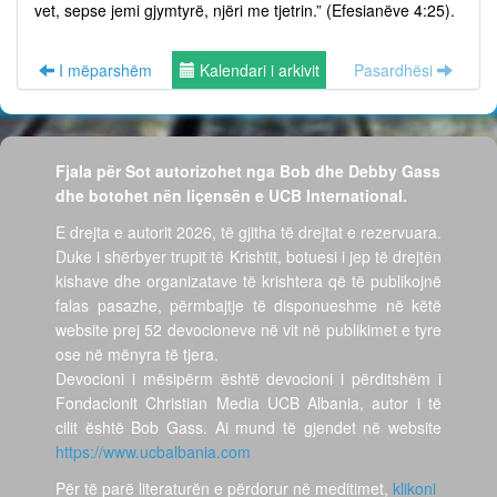
vet, sepse jemi gjymtyrë, njëri me tjetrin.” (Efesianëve 4:25).
I mëparshëm
Kalendari i arkivit
Pasardhësi
Fjala për Sot autorizohet nga Bob dhe Debby Gass
dhe botohet nën liçensën e UCB International.
E drejta e autorit 2026, të gjitha të drejtat e rezervuara.
Duke i shërbyer trupit të Krishtit, botuesi i jep të drejtën
kishave dhe organizatave të krishtera që të publikojnë
falas pasazhe, përmbajtje të disponueshme në këtë
website prej 52 devocioneve në vit në publikimet e tyre
ose në mënyra të tjera.
Devocioni i mësipërm është devocioni i përditshëm i
Fondacionit Christian Media UCB Albania, autor i të
cilit është Bob Gass. Ai mund të gjendet në website
https://www.ucbalbania.com
Për të parë literaturën e përdorur në meditimet,
klikoni