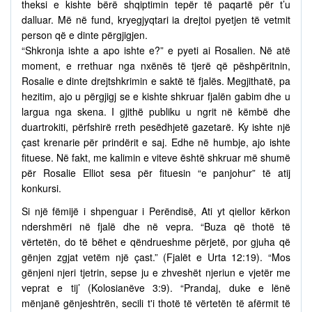
theksi e kishte bërë shqiptimin tepër të paqartë për t’u
dalluar. Më në fund, kryegjyqtari ia drejtoi pyetjen të vetmit
person që e dinte përgjigjen.
“Shkronja ishte a apo ishte e?” e pyeti ai Rosalien. Në atë
moment, e rrethuar nga nxënës të tjerë që pëshpëritnin,
Rosalie e dinte drejtshkrimin e saktë të fjalës. Megjithatë, pa
hezitim, ajo u përgjigj se e kishte shkruar fjalën gabim dhe u
largua nga skena. I gjithë publiku u ngrit në këmbë dhe
duartrokiti, përfshirë rreth pesëdhjetë gazetarë. Ky ishte një
çast krenarie për prindërit e saj. Edhe në humbje, ajo ishte
fituese. Në fakt, me kalimin e viteve është shkruar më shumë
për Rosalie Elliot sesa për fituesin “e panjohur” të atij
konkursi.
Si një fëmijë i shpenguar i Perëndisë, Ati yt qiellor kërkon
ndershmëri në fjalë dhe në vepra. “Buza që thotë të
vërtetën, do të bëhet e qëndrueshme përjetë, por gjuha që
gënjen zgjat vetëm një çast.” (Fjalët e Urta 12:19). “Mos
gënjeni njeri tjetrin, sepse ju e zhveshët njeriun e vjetër me
veprat e tij’ (Kolosianëve 3:9). “Prandaj, duke e lënë
mënjanë gënjeshtrën, secili t'i thotë të vërtetën të afërmit të