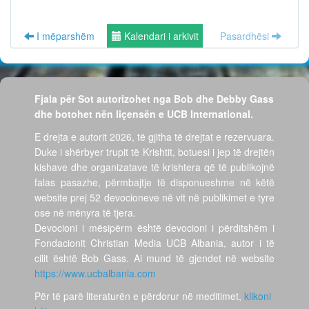
I mëparshëm
Kalendari i arkivit
Pasardhësi
Fjala për Sot autorizohet nga Bob dhe Debby Gass
dhe botohet nën liçensën e UCB International.
E drejta e autorit 2026, të gjitha të drejtat e rezervuara.
Duke i shërbyer trupit të Krishtit, botuesi i jep të drejtën
kishave dhe organizatave të krishtera që të publikojnë
falas pasazhe, përmbajtje të disponueshme në këtë
website prej 52 devocioneve në vit në publikimet e tyre
ose në mënyra të tjera.
Devocioni i mësipërm është devocioni i përditshëm i
Fondacionit Christian Media UCB Albania, autor i të
cilit është Bob Gass. Ai mund të gjendet në website
https://www.ucbalbania.com
Për të parë literaturën e përdorur në meditimet,
klikoni