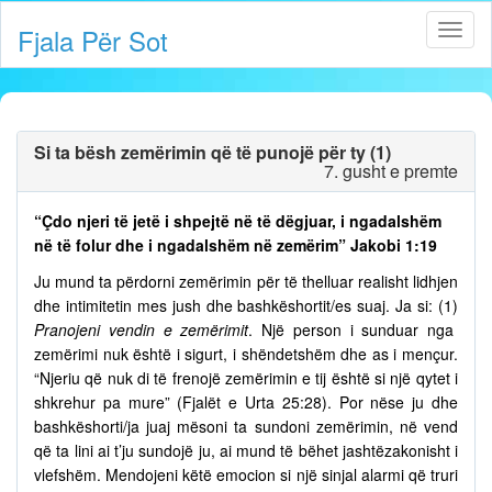
Fjala Për Sot
Si ta bësh zemërimin që të punojë për ty (1)
7. gusht e premte
“Çdo njeri të jetë i shpejtë në të dëgjuar, i ngadalshëm
në të folur dhe i ngadalshëm në zemërim” Jakobi 1:19
Ju mund ta përdorni zemërimin për të thelluar realisht lidhjen
dhe intimitetin mes jush dhe bashkëshortit/es suaj. Ja si: (1)
Pranojeni vendin e zemërimit
. Një person i sunduar nga
zemërimi nuk është i sigurt, i shëndetshëm dhe as i mençur.
“Njeriu që nuk di të frenojë zemërimin e tij është si një qytet i
shkrehur pa mure” (Fjalët e Urta 25:28). Por nëse ju dhe
bashkëshorti/ja juaj mësoni ta sundoni zemërimin, në vend
që ta lini ai t’ju sundojë ju, ai mund të bëhet jashtëzakonisht i
vlefshëm. Mendojeni këtë emocion si një sinjal alarmi që truri