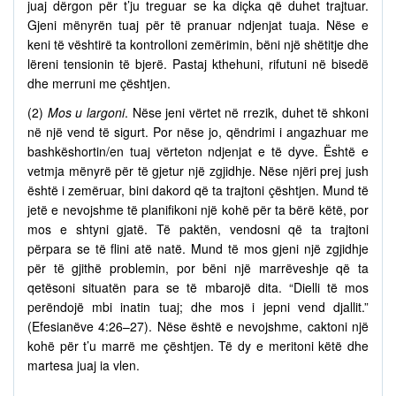
juaj dërgon për t’ju treguar se ka diçka që duhet trajtuar.
Gjeni mënyrën tuaj për të pranuar ndjenjat tuaja. Nëse e
keni të vështirë ta kontrolloni zemërimin, bëni një shëtitje dhe
lëreni tensionin të bjerë. Pastaj kthehuni, rifutuni në bisedë
dhe merruni me çështjen.
(2)
Mos u largoni
. Nëse jeni vërtet në rrezik, duhet të shkoni
në një vend të sigurt. Por nëse jo, qëndrimi i angazhuar me
bashkëshortin/en tuaj vërteton ndjenjat e të dyve. Është e
vetmja mënyrë për të gjetur një zgjidhje. Nëse njëri prej jush
është i zemëruar, bini dakord që ta trajtoni çështjen. Mund të
jetë e nevojshme të planifikoni një kohë për ta bërë këtë, por
mos e shtyni gjatë. Të paktën, vendosni që ta trajtoni
përpara se të flini atë natë. Mund të mos gjeni një zgjidhje
për të gjithë problemin, por bëni një marrëveshje që ta
qetësoni situatën para se të mbarojë dita. “Dielli të mos
perëndojë mbi inatin tuaj; dhe mos i jepni vend djallit.”
(Efesianëve 4:26–27). Nëse është e nevojshme, caktoni një
kohë për t’u marrë me çështjen. Të dy e meritoni këtë dhe
martesa juaj ia vlen.