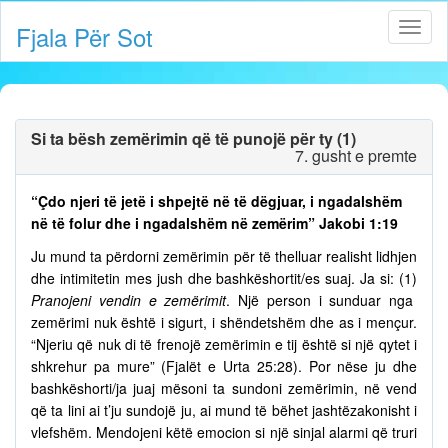
Fjala Për Sot
Si ta bësh zemërimin që të punojë për ty (1)
7. gusht e premte
“Çdo njeri të jetë i shpejtë në të dëgjuar, i ngadalshëm
në të folur dhe i ngadalshëm në zemërim” Jakobi 1:19
Ju mund ta përdorni zemërimin për të thelluar realisht lidhjen
dhe intimitetin mes jush dhe bashkëshortit/es suaj. Ja si: (1)
Pranojeni vendin e zemërimit
. Një person i sunduar nga
zemërimi nuk është i sigurt, i shëndetshëm dhe as i mençur.
“Njeriu që nuk di të frenojë zemërimin e tij është si një qytet i
shkrehur pa mure” (Fjalët e Urta 25:28). Por nëse ju dhe
bashkëshorti/ja juaj mësoni ta sundoni zemërimin, në vend
që ta lini ai t’ju sundojë ju, ai mund të bëhet jashtëzakonisht i
vlefshëm. Mendojeni këtë emocion si një sinjal alarmi që truri