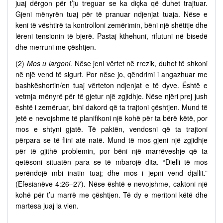
juaj dërgon për t’ju treguar se ka diçka që duhet trajtuar.
Gjeni mënyrën tuaj për të pranuar ndjenjat tuaja. Nëse e
keni të vështirë ta kontrolloni zemërimin, bëni një shëtitje dhe
lëreni tensionin të bjerë. Pastaj kthehuni, rifutuni në bisedë
dhe merruni me çështjen.
(2)
Mos u largoni
. Nëse jeni vërtet në rrezik, duhet të shkoni
në një vend të sigurt. Por nëse jo, qëndrimi i angazhuar me
bashkëshortin/en tuaj vërteton ndjenjat e të dyve. Është e
vetmja mënyrë për të gjetur një zgjidhje. Nëse njëri prej jush
është i zemëruar, bini dakord që ta trajtoni çështjen. Mund të
jetë e nevojshme të planifikoni një kohë për ta bërë këtë, por
mos e shtyni gjatë. Të paktën, vendosni që ta trajtoni
përpara se të flini atë natë. Mund të mos gjeni një zgjidhje
për të gjithë problemin, por bëni një marrëveshje që ta
qetësoni situatën para se të mbarojë dita. “Dielli të mos
perëndojë mbi inatin tuaj; dhe mos i jepni vend djallit.”
(Efesianëve 4:26–27). Nëse është e nevojshme, caktoni një
kohë për t’u marrë me çështjen. Të dy e meritoni këtë dhe
martesa juaj ia vlen.