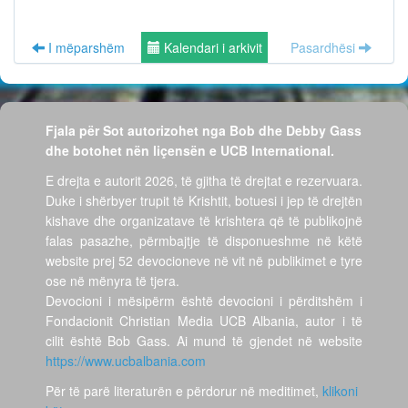
I mëparshëm
Kalendari i arkivit
Pasardhësi
Fjala për Sot autorizohet nga Bob dhe Debby Gass
dhe botohet nën liçensën e UCB International.
E drejta e autorit 2026, të gjitha të drejtat e rezervuara.
Duke i shërbyer trupit të Krishtit, botuesi i jep të drejtën
kishave dhe organizatave të krishtera që të publikojnë
falas pasazhe, përmbajtje të disponueshme në këtë
website prej 52 devocioneve në vit në publikimet e tyre
ose në mënyra të tjera.
Devocioni i mësipërm është devocioni i përditshëm i
Fondacionit Christian Media UCB Albania, autor i të
cilit është Bob Gass. Ai mund të gjendet në website
https://www.ucbalbania.com
Për të parë literaturën e përdorur në meditimet,
klikoni