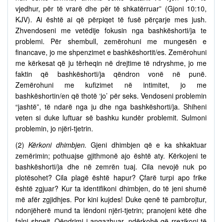
vjedhur, për të vrarë dhe për të shkatërruar” (Gjoni 10:10,
KJV). Ai është ai që përpiqet të fusë përçarje mes jush.
Zhvendoseni me vetëdije fokusin nga bashkëshorti/ja te
problemi. Për shembull, zemërohuni me mungesën e
financave, jo me shpenzimet e bashkëshortit/es. Zemërohuni
me kërkesat që ju tërheqin në drejtime të ndryshme, jo me
faktin që bashkëshorti/ja qëndron vonë në punë.
Zemërohuni me kufizimet në intimitet, jo me
bashkëshortin/en që thotë ‘jo’ për seks. Vendoseni problemin
“jashtë”, të ndarë nga ju dhe nga bashkëshorti/ja. Shiheni
veten si duke luftuar së bashku kundër problemit. Sulmoni
problemin, jo njëri-tjetrin.
(2)
Kërkoni dhimbjen.
Gjeni dhimbjen që e ka shkaktuar
zemërimin; pothuajse gjithmonë ajo është aty. Kërkojeni te
bashkëshorti/ja dhe në zemrën tuaj. Cila nevojë nuk po
plotësohet? Cila plagë është hapur? Çfarë turpi apo frike
është zgjuar? Kur ta identifikoni dhimbjen, do të jeni shumë
më afër zgjidhjes. Por kini kujdes! Duke qenë të pambrojtur,
ndonjëherë mund ta lëndoni njëri-tjetrin; pranojeni këtë dhe
falni shpejt. Qëndrimi i angazhuar, ndërkohë që rrezikoni të