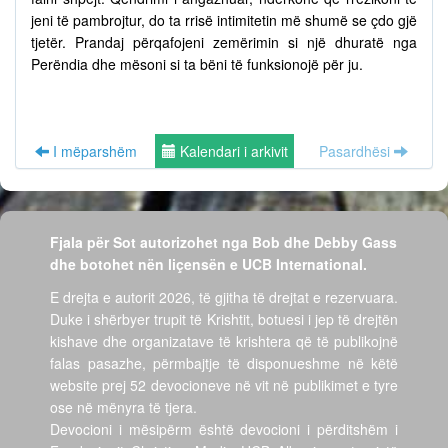
jeni të pambrojtur, do ta rrisë intimitetin më shumë se çdo gjë
tjetër. Prandaj përqafojeni zemërimin si një dhuratë nga
Perëndia dhe mësoni si ta bëni të funksionojë për ju.
I mëparshëm
Kalendari i arkivit
Pasardhësi
Fjala për Sot autorizohet nga Bob dhe Debby Gass
dhe botohet nën liçensën e UCB International.
E drejta e autorit 2026, të gjitha të drejtat e rezervuara.
Duke i shërbyer trupit të Krishtit, botuesi i jep të drejtën
kishave dhe organizatave të krishtera që të publikojnë
falas pasazhe, përmbajtje të disponueshme në këtë
website prej 52 devocioneve në vit në publikimet e tyre
ose në mënyra të tjera.
Devocioni i mësipërm është devocioni i përditshëm i