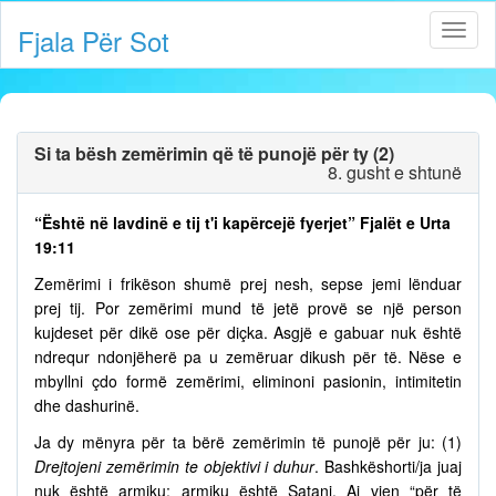
Fjala Për Sot
Si ta bësh zemërimin që të punojë për ty (2)
8. gusht e shtunë
“Është në lavdinë e tij t'i kapërcejë fyerjet” Fjalët e Urta
19:11
Zemërimi i frikëson shumë prej nesh, sepse jemi lënduar
prej tij. Por zemërimi mund të jetë provë se një person
kujdeset për dikë ose për diçka. Asgjë e gabuar nuk është
ndrequr ndonjëherë pa u zemëruar dikush për të. Nëse e
mbyllni çdo formë zemërimi, eliminoni pasionin, intimitetin
dhe dashurinë.
Ja dy mënyra për ta bërë zemërimin të punojë për ju: (1)
Drejtojeni zemërimin te objektivi i duhur
. Bashkëshorti/ja juaj
nuk është armiku; armiku është Satani. Ai vjen “për të