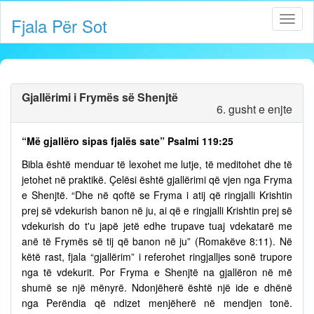
Fjala Për Sot
Gjallërimi i Frymës së Shenjtë
6. gusht e enjte
“Më gjallëro sipas fjalës sate” Psalmi 119:25
Bibla është menduar të lexohet me lutje, të meditohet dhe të
jetohet në praktikë. Çelësi është gjallërimi që vjen nga Fryma
e Shenjtë. “Dhe në qoftë se Fryma i atij që ringjalli Krishtin
prej së vdekurish banon në ju, ai që e ringjalli Krishtin prej së
vdekurish do t'u japë jetë edhe trupave tuaj vdekatarë me
anë të Frymës së tij që banon në ju” (Romakëve 8:11). Në
këtë rast, fjala “gjallërim” i referohet ringjalljes sonë trupore
nga të vdekurit. Por Fryma e Shenjtë na gjallëron në më
shumë se një mënyrë. Ndonjëherë është një ide e dhënë
nga Perëndia që ndizet menjëherë në mendjen tonë.