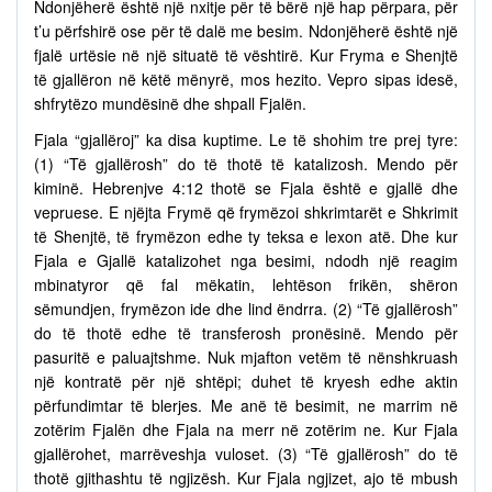
Ndonjëherë është një nxitje për të bërë një hap përpara, për
t’u përfshirë ose për të dalë me besim. Ndonjëherë është një
fjalë urtësie në një situatë të vështirë. Kur Fryma e Shenjtë
të gjallëron në këtë mënyrë, mos hezito. Vepro sipas idesë,
shfrytëzo mundësinë dhe shpall Fjalën.
Fjala “gjallëroj” ka disa kuptime. Le të shohim tre prej tyre:
(1) “Të gjallërosh” do të thotë të katalizosh. Mendo për
kiminë. Hebrenjve 4:12 thotë se Fjala është e gjallë dhe
vepruese. E njëjta Frymë që frymëzoi shkrimtarët e Shkrimit
të Shenjtë, të frymëzon edhe ty teksa e lexon atë. Dhe kur
Fjala e Gjallë katalizohet nga besimi, ndodh një reagim
mbinatyror që fal mëkatin, lehtëson frikën, shëron
sëmundjen, frymëzon ide dhe lind ëndrra. (2) “Të gjallërosh”
do të thotë edhe të transferosh pronësinë. Mendo për
pasuritë e paluajtshme. Nuk mjafton vetëm të nënshkruash
një kontratë për një shtëpi; duhet të kryesh edhe aktin
përfundimtar të blerjes. Me anë të besimit, ne marrim në
zotërim Fjalën dhe Fjala na merr në zotërim ne. Kur Fjala
gjallërohet, marrëveshja vuloset. (3) “Të gjallërosh” do të
thotë gjithashtu të ngjizësh. Kur Fjala ngjizet, ajo të mbush