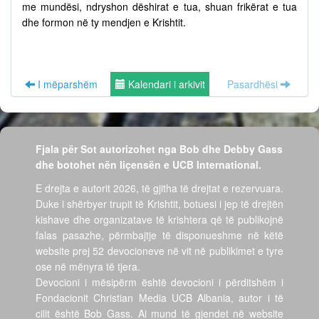
me mundësi, ndryshon dëshirat e tua, shuan frikërat e tua
dhe formon në ty mendjen e Krishtit.
I mëparshëm
Kalendari i arkivit
Pasardhësi
Fjala për Sot autorizohet nga Bob dhe Debby Gass
dhe botohet nën liçensën e UCB International.
E drejta e autorit 2026, të gjitha të drejtat e rezervuara.
Duke i shërbyer trupit të Krishtit, botuesi i jep të drejtën
kishave dhe organizatave të krishtera që të publikojnë
falas pasazhe, përmbajtje të disponueshme në këtë
website prej 52 devocioneve në vit në publikimet e tyre
ose në mënyra të tjera.
Devocioni i mësipërm është devocioni i përditshëm i
Fondacionit Christian Media UCB Albania, autor i të
cilit është Bob Gass. Ai mund të gjendet në website