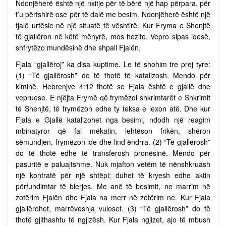
Ndonjëherë është një nxitje për të bërë një hap përpara, për
t’u përfshirë ose për të dalë me besim. Ndonjëherë është një
fjalë urtësie në një situatë të vështirë. Kur Fryma e Shenjtë
të gjallëron në këtë mënyrë, mos hezito. Vepro sipas idesë,
shfrytëzo mundësinë dhe shpall Fjalën.
Fjala “gjallëroj” ka disa kuptime. Le të shohim tre prej tyre:
(1) “Të gjallërosh” do të thotë të katalizosh. Mendo për
kiminë. Hebrenjve 4:12 thotë se Fjala është e gjallë dhe
vepruese. E njëjta Frymë që frymëzoi shkrimtarët e Shkrimit
të Shenjtë, të frymëzon edhe ty teksa e lexon atë. Dhe kur
Fjala e Gjallë katalizohet nga besimi, ndodh një reagim
mbinatyror që fal mëkatin, lehtëson frikën, shëron
sëmundjen, frymëzon ide dhe lind ëndrra. (2) “Të gjallërosh”
do të thotë edhe të transferosh pronësinë. Mendo për
pasuritë e paluajtshme. Nuk mjafton vetëm të nënshkruash
një kontratë për një shtëpi; duhet të kryesh edhe aktin
përfundimtar të blerjes. Me anë të besimit, ne marrim në
zotërim Fjalën dhe Fjala na merr në zotërim ne. Kur Fjala
gjallërohet, marrëveshja vuloset. (3) “Të gjallërosh” do të
thotë gjithashtu të ngjizësh. Kur Fjala ngjizet, ajo të mbush