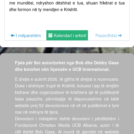
me mundësi, ndryshon dëshirat e tua, shuan frikërat e tua
dhe formon në ty mendjen e Krishtit.
I mëparshëm
Kalendari i arkivit
Pasardhësi
Fjala për Sot autorizohet nga Bob dhe Debby Gass
dhe botohet nën liçensën e UCB International.
E drejta e autorit 2026, të gjitha të drejtat e rezervuara.
Duke i shërbyer trupit të Krishtit, botuesi i jep të drejtën
kishave dhe organizatave të krishtera që të publikojnë
falas pasazhe, përmbajtje të disponueshme në këtë
website prej 52 devocioneve në vit në publikimet e tyre
ose në mënyra të tjera.
Devocioni i mësipërm është devocioni i përditshëm i
Fondacionit Christian Media UCB Albania, autor i të
cilit është Bob Gass. Ai mund të gjendet në website