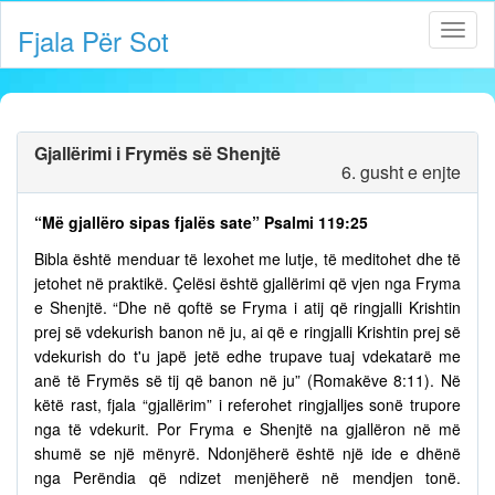
Fjala Për Sot
Gjallërimi i Frymës së Shenjtë
6. gusht e enjte
“Më gjallëro sipas fjalës sate” Psalmi 119:25
Bibla është menduar të lexohet me lutje, të meditohet dhe të
jetohet në praktikë. Çelësi është gjallërimi që vjen nga Fryma
e Shenjtë. “Dhe në qoftë se Fryma i atij që ringjalli Krishtin
prej së vdekurish banon në ju, ai që e ringjalli Krishtin prej së
vdekurish do t'u japë jetë edhe trupave tuaj vdekatarë me
anë të Frymës së tij që banon në ju” (Romakëve 8:11). Në
këtë rast, fjala “gjallërim” i referohet ringjalljes sonë trupore
nga të vdekurit. Por Fryma e Shenjtë na gjallëron në më
shumë se një mënyrë. Ndonjëherë është një ide e dhënë
nga Perëndia që ndizet menjëherë në mendjen tonë.