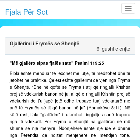
Fjala Për Sot
Gjallërimi i Frymës së Shenjtë
6. gusht e enjte
“Më gjallëro sipas fjalës sate” Psalmi 119:25
Bibla është menduar të lexohet me lutje, të meditohet dhe të
jetohet në praktikë. Çelësi është gjallërimi që vjen nga Fryma
e Shenjtë. “Dhe në qoftë se Fryma i atij që ringjalli Krishtin
prej së vdekurish banon në ju, ai që e ringjalli Krishtin prej së
vdekurish do t'u japë jetë edhe trupave tuaj vdekatarë me
anë të Frymës së tij që banon në ju” (Romakëve 8:11). Në
këtë rast, fjala “gjallërim” i referohet ringjalljes sonë trupore
nga të vdekurit. Por Fryma e Shenjtë na gjallëron në më
shumë se një mënyrë. Ndonjëherë është një ide e dhënë
nga Perëndia që ndizet menjëherë në mendjen tonë.