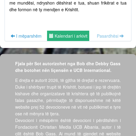
me mundësi, ndryshon dëshirat e tua, shuan frikërat e tua
dhe formon në ty mendjen e Krishtit.
I mëparshëm
Kalendari i arkivit
Pasardhësi
Fjala për Sot autorizohet nga Bob dhe Debby Gass
dhe botohet nën liçensën e UCB International.
E drejta e autorit 2026, të gjitha të drejtat e rezervuara.
Duke i shërbyer trupit të Krishtit, botuesi i jep të drejtën
kishave dhe organizatave të krishtera që të publikojnë
falas pasazhe, përmbajtje të disponueshme në këtë
website prej 52 devocioneve në vit në publikimet e tyre
ose në mënyra të tjera.
Devocioni i mësipërm është devocioni i përditshëm i
Fondacionit Christian Media UCB Albania, autor i të
cilit është Bob Gass. Ai mund të gjendet në website