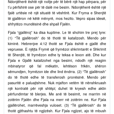
Ndonjëherë është një nxitje për të bërë një hap përpara, për
t’u përfshirë ose për të dalë me besim. Ndonjëherë është një
fjalë urtësie në një situatë të vështirë. Kur Fryma e Shenjtë
të gjallëron në këtë mënyrë, mos hezito. Vepro sipas idesë,
shfrytëzo mundësinë dhe shpall Fjalën.
Fjala “gjallëroj” ka disa kuptime. Le të shohim tre prej tyre:
(1) “Të gjallërosh” do të thotë të katalizosh. Mendo për
kiminë. Hebrenjve 4:12 thotë se Fjala është e gjallë dhe
vepruese. E njëjta Frymë që frymëzoi shkrimtarët e Shkrimit
të Shenjtë, të frymëzon edhe ty teksa e lexon atë. Dhe kur
Fjala e Gjallë katalizohet nga besimi, ndodh një reagim
mbinatyror që fal mëkatin, lehtëson frikën, shëron
sëmundjen, frymëzon ide dhe lind ëndrra. (2) “Të gjallërosh”
do të thotë edhe të transferosh pronësinë. Mendo për
pasuritë e paluajtshme. Nuk mjafton vetëm të nënshkruash
një kontratë për një shtëpi; duhet të kryesh edhe aktin
përfundimtar të blerjes. Me anë të besimit, ne marrim në
zotërim Fjalën dhe Fjala na merr në zotërim ne. Kur Fjala
gjallërohet, marrëveshja vuloset. (3) “Të gjallërosh” do të
thotë gjithashtu të ngjizësh. Kur Fjala ngjizet, ajo të mbush