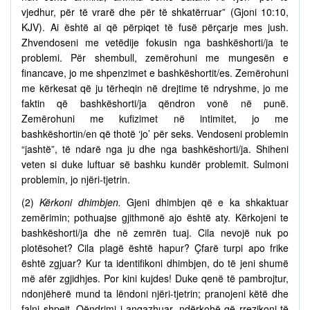
vjedhur, për të vrarë dhe për të shkatërruar” (Gjoni 10:10,
KJV). Ai është ai që përpiqet të fusë përçarje mes jush.
Zhvendoseni me vetëdije fokusin nga bashkëshorti/ja te
problemi. Për shembull, zemërohuni me mungesën e
financave, jo me shpenzimet e bashkëshortit/es. Zemërohuni
me kërkesat që ju tërheqin në drejtime të ndryshme, jo me
faktin që bashkëshorti/ja qëndron vonë në punë.
Zemërohuni me kufizimet në intimitet, jo me
bashkëshortin/en që thotë ‘jo’ për seks. Vendoseni problemin
“jashtë”, të ndarë nga ju dhe nga bashkëshorti/ja. Shiheni
veten si duke luftuar së bashku kundër problemit. Sulmoni
problemin, jo njëri-tjetrin.
(2)
Kërkoni dhimbjen.
Gjeni dhimbjen që e ka shkaktuar
zemërimin; pothuajse gjithmonë ajo është aty. Kërkojeni te
bashkëshorti/ja dhe në zemrën tuaj. Cila nevojë nuk po
plotësohet? Cila plagë është hapur? Çfarë turpi apo frike
është zgjuar? Kur ta identifikoni dhimbjen, do të jeni shumë
më afër zgjidhjes. Por kini kujdes! Duke qenë të pambrojtur,
ndonjëherë mund ta lëndoni njëri-tjetrin; pranojeni këtë dhe
falni shpejt. Qëndrimi i angazhuar, ndërkohë që rrezikoni të