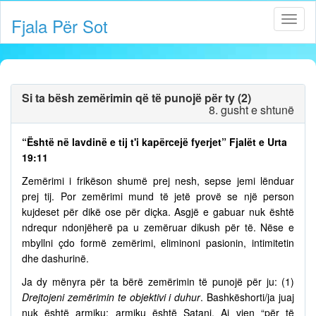
Fjala Për Sot
Si ta bësh zemërimin që të punojë për ty (2)
8. gusht e shtunë
“Është në lavdinë e tij t'i kapërcejë fyerjet” Fjalët e Urta
19:11
Zemërimi i frikëson shumë prej nesh, sepse jemi lënduar
prej tij. Por zemërimi mund të jetë provë se një person
kujdeset për dikë ose për diçka. Asgjë e gabuar nuk është
ndrequr ndonjëherë pa u zemëruar dikush për të. Nëse e
mbyllni çdo formë zemërimi, eliminoni pasionin, intimitetin
dhe dashurinë.
Ja dy mënyra për ta bërë zemërimin të punojë për ju: (1)
Drejtojeni zemërimin te objektivi i duhur
. Bashkëshorti/ja juaj
nuk është armiku; armiku është Satani. Ai vjen “për të