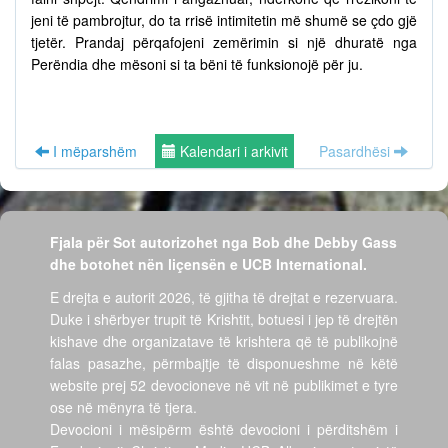
jeni të pambrojtur, do ta rrisë intimitetin më shumë se çdo gjë
tjetër. Prandaj përqafojeni zemërimin si një dhuratë nga
Perëndia dhe mësoni si ta bëni të funksionojë për ju.
I mëparshëm
Kalendari i arkivit
Pasardhësi
Fjala për Sot autorizohet nga Bob dhe Debby Gass
dhe botohet nën liçensën e UCB International.
E drejta e autorit 2026, të gjitha të drejtat e rezervuara.
Duke i shërbyer trupit të Krishtit, botuesi i jep të drejtën
kishave dhe organizatave të krishtera që të publikojnë
falas pasazhe, përmbajtje të disponueshme në këtë
website prej 52 devocioneve në vit në publikimet e tyre
ose në mënyra të tjera.
Devocioni i mësipërm është devocioni i përditshëm i