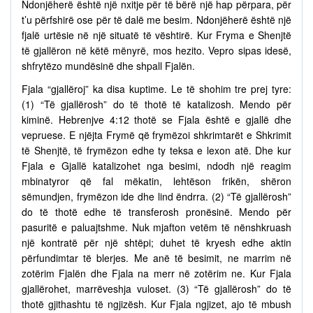
Ndonjëherë është një nxitje për të bërë një hap përpara, për
t’u përfshirë ose për të dalë me besim. Ndonjëherë është një
fjalë urtësie në një situatë të vështirë. Kur Fryma e Shenjtë
të gjallëron në këtë mënyrë, mos hezito. Vepro sipas idesë,
shfrytëzo mundësinë dhe shpall Fjalën.
Fjala “gjallëroj” ka disa kuptime. Le të shohim tre prej tyre:
(1) “Të gjallërosh” do të thotë të katalizosh. Mendo për
kiminë. Hebrenjve 4:12 thotë se Fjala është e gjallë dhe
vepruese. E njëjta Frymë që frymëzoi shkrimtarët e Shkrimit
të Shenjtë, të frymëzon edhe ty teksa e lexon atë. Dhe kur
Fjala e Gjallë katalizohet nga besimi, ndodh një reagim
mbinatyror që fal mëkatin, lehtëson frikën, shëron
sëmundjen, frymëzon ide dhe lind ëndrra. (2) “Të gjallërosh”
do të thotë edhe të transferosh pronësinë. Mendo për
pasuritë e paluajtshme. Nuk mjafton vetëm të nënshkruash
një kontratë për një shtëpi; duhet të kryesh edhe aktin
përfundimtar të blerjes. Me anë të besimit, ne marrim në
zotërim Fjalën dhe Fjala na merr në zotërim ne. Kur Fjala
gjallërohet, marrëveshja vuloset. (3) “Të gjallërosh” do të
thotë gjithashtu të ngjizësh. Kur Fjala ngjizet, ajo të mbush