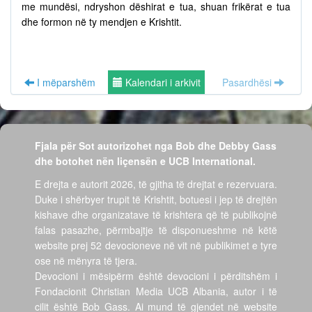
me mundësi, ndryshon dëshirat e tua, shuan frikërat e tua
dhe formon në ty mendjen e Krishtit.
I mëparshëm
Kalendari i arkivit
Pasardhësi
Fjala për Sot autorizohet nga Bob dhe Debby Gass
dhe botohet nën liçensën e UCB International.
E drejta e autorit 2026, të gjitha të drejtat e rezervuara.
Duke i shërbyer trupit të Krishtit, botuesi i jep të drejtën
kishave dhe organizatave të krishtera që të publikojnë
falas pasazhe, përmbajtje të disponueshme në këtë
website prej 52 devocioneve në vit në publikimet e tyre
ose në mënyra të tjera.
Devocioni i mësipërm është devocioni i përditshëm i
Fondacionit Christian Media UCB Albania, autor i të
cilit është Bob Gass. Ai mund të gjendet në website