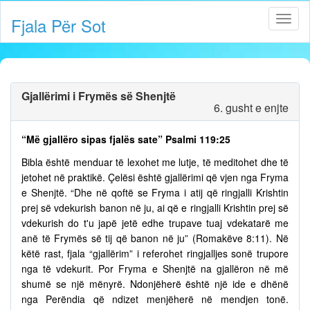
Fjala Për Sot
Gjallërimi i Frymës së Shenjtë
6. gusht e enjte
“Më gjallëro sipas fjalës sate” Psalmi 119:25
Bibla është menduar të lexohet me lutje, të meditohet dhe të
jetohet në praktikë. Çelësi është gjallërimi që vjen nga Fryma
e Shenjtë. “Dhe në qoftë se Fryma i atij që ringjalli Krishtin
prej së vdekurish banon në ju, ai që e ringjalli Krishtin prej së
vdekurish do t'u japë jetë edhe trupave tuaj vdekatarë me
anë të Frymës së tij që banon në ju” (Romakëve 8:11). Në
këtë rast, fjala “gjallërim” i referohet ringjalljes sonë trupore
nga të vdekurit. Por Fryma e Shenjtë na gjallëron në më
shumë se një mënyrë. Ndonjëherë është një ide e dhënë
nga Perëndia që ndizet menjëherë në mendjen tonë.