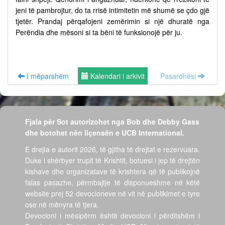
jeni të pambrojtur, do ta rrisë intimitetin më shumë se çdo gjë
tjetër. Prandaj përqafojeni zemërimin si një dhuratë nga
Perëndia dhe mësoni si ta bëni të funksionojë për ju.
I mëparshëm
Kalendari i arkivit
Pasardhësi
Fjala për Sot autorizohet nga Bob dhe Debby Gass
dhe botohet nën liçensën e UCB International.
E drejta e autorit 2026, të gjitha të drejtat e rezervuara.
Duke i shërbyer trupit të Krishtit, botuesi i jep të drejtën
kishave dhe organizatave të krishtera që të publikojnë
falas pasazhe, përmbajtje të disponueshme në këtë
website prej 52 devocioneve në vit në publikimet e tyre
ose në mënyra të tjera.
Devocioni i mësipërm është devocioni i përditshëm i