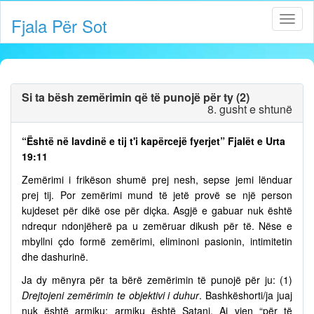
Fjala Për Sot
Si ta bësh zemërimin që të punojë për ty (2)
8. gusht e shtunë
“Është në lavdinë e tij t'i kapërcejë fyerjet” Fjalët e Urta
19:11
Zemërimi i frikëson shumë prej nesh, sepse jemi lënduar
prej tij. Por zemërimi mund të jetë provë se një person
kujdeset për dikë ose për diçka. Asgjë e gabuar nuk është
ndrequr ndonjëherë pa u zemëruar dikush për të. Nëse e
mbyllni çdo formë zemërimi, eliminoni pasionin, intimitetin
dhe dashurinë.
Ja dy mënyra për ta bërë zemërimin të punojë për ju: (1)
Drejtojeni zemërimin te objektivi i duhur
. Bashkëshorti/ja juaj
nuk është armiku; armiku është Satani. Ai vjen “për të