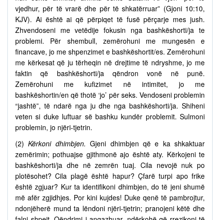
vjedhur, për të vrarë dhe për të shkatërruar” (Gjoni 10:10,
KJV). Ai është ai që përpiqet të fusë përçarje mes jush.
Zhvendoseni me vetëdije fokusin nga bashkëshorti/ja te
problemi. Për shembull, zemërohuni me mungesën e
financave, jo me shpenzimet e bashkëshortit/es. Zemërohuni
me kërkesat që ju tërheqin në drejtime të ndryshme, jo me
faktin që bashkëshorti/ja qëndron vonë në punë.
Zemërohuni me kufizimet në intimitet, jo me
bashkëshortin/en që thotë ‘jo’ për seks. Vendoseni problemin
“jashtë”, të ndarë nga ju dhe nga bashkëshorti/ja. Shiheni
veten si duke luftuar së bashku kundër problemit. Sulmoni
problemin, jo njëri-tjetrin.
(2)
Kërkoni dhimbjen.
Gjeni dhimbjen që e ka shkaktuar
zemërimin; pothuajse gjithmonë ajo është aty. Kërkojeni te
bashkëshorti/ja dhe në zemrën tuaj. Cila nevojë nuk po
plotësohet? Cila plagë është hapur? Çfarë turpi apo frike
është zgjuar? Kur ta identifikoni dhimbjen, do të jeni shumë
më afër zgjidhjes. Por kini kujdes! Duke qenë të pambrojtur,
ndonjëherë mund ta lëndoni njëri-tjetrin; pranojeni këtë dhe
falni shpejt. Qëndrimi i angazhuar, ndërkohë që rrezikoni të