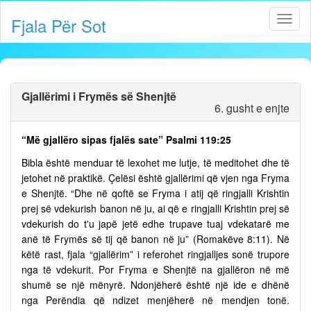
Fjala Për Sot
Gjallërimi i Frymës së Shenjtë
6. gusht e enjte
“Më gjallëro sipas fjalës sate” Psalmi 119:25
Bibla është menduar të lexohet me lutje, të meditohet dhe të
jetohet në praktikë. Çelësi është gjallërimi që vjen nga Fryma
e Shenjtë. “Dhe në qoftë se Fryma i atij që ringjalli Krishtin
prej së vdekurish banon në ju, ai që e ringjalli Krishtin prej së
vdekurish do t'u japë jetë edhe trupave tuaj vdekatarë me
anë të Frymës së tij që banon në ju” (Romakëve 8:11). Në
këtë rast, fjala “gjallërim” i referohet ringjalljes sonë trupore
nga të vdekurit. Por Fryma e Shenjtë na gjallëron në më
shumë se një mënyrë. Ndonjëherë është një ide e dhënë
nga Perëndia që ndizet menjëherë në mendjen tonë.