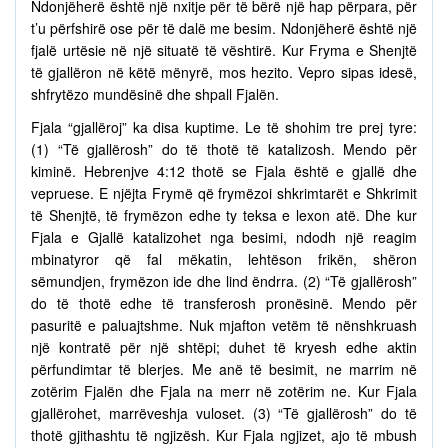
Ndonjëherë është një nxitje për të bërë një hap përpara, për
t’u përfshirë ose për të dalë me besim. Ndonjëherë është një
fjalë urtësie në një situatë të vështirë. Kur Fryma e Shenjtë
të gjallëron në këtë mënyrë, mos hezito. Vepro sipas idesë,
shfrytëzo mundësinë dhe shpall Fjalën.
Fjala “gjallëroj” ka disa kuptime. Le të shohim tre prej tyre:
(1) “Të gjallërosh” do të thotë të katalizosh. Mendo për
kiminë. Hebrenjve 4:12 thotë se Fjala është e gjallë dhe
vepruese. E njëjta Frymë që frymëzoi shkrimtarët e Shkrimit
të Shenjtë, të frymëzon edhe ty teksa e lexon atë. Dhe kur
Fjala e Gjallë katalizohet nga besimi, ndodh një reagim
mbinatyror që fal mëkatin, lehtëson frikën, shëron
sëmundjen, frymëzon ide dhe lind ëndrra. (2) “Të gjallërosh”
do të thotë edhe të transferosh pronësinë. Mendo për
pasuritë e paluajtshme. Nuk mjafton vetëm të nënshkruash
një kontratë për një shtëpi; duhet të kryesh edhe aktin
përfundimtar të blerjes. Me anë të besimit, ne marrim në
zotërim Fjalën dhe Fjala na merr në zotërim ne. Kur Fjala
gjallërohet, marrëveshja vuloset. (3) “Të gjallërosh” do të
thotë gjithashtu të ngjizësh. Kur Fjala ngjizet, ajo të mbush