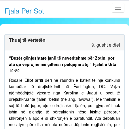
Fjala Për Sot
Thuaj të vërtetën
9. gusht e diel
“Buzët gënjeshtare janë të neveritshme për Zotin, por
ata që veprojnë me çiltërsi i pëlqejnë atij.” Fjalët e Urta
12:22
Rosalie Elliot arriti deri në raundin e katërt të një konkursi
kombëtar të drejtshkrimit në Ëashington, DC. Vajza
njëmbëdhjetë vjeçare nga Karolina e Jugut u pyet të
drejtshkruante fjalën “betim (në ang. ‘avowal’). Me theksin e
saj të butë jugor, ajo e drejtshkroi fjalën, por gjyqtarët nuk
ishin në gjendje të përcaktonin nëse kishte përdorur
shkronjën a apo e si shkronjën e parafundit. Ata debatuan
mes tyre për disa minuta ndërsa dëgjonin regjistrimin, por