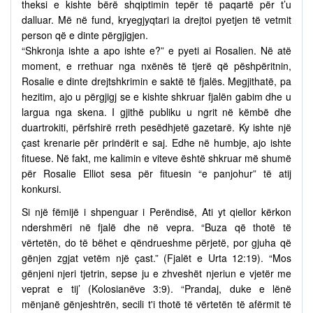
theksi e kishte bërë shqiptimin tepër të paqartë për t’u
dalluar. Më në fund, kryegjyqtari ia drejtoi pyetjen të vetmit
person që e dinte përgjigjen.
“Shkronja ishte a apo ishte e?” e pyeti ai Rosalien. Në atë
moment, e rrethuar nga nxënës të tjerë që pëshpëritnin,
Rosalie e dinte drejtshkrimin e saktë të fjalës. Megjithatë, pa
hezitim, ajo u përgjigj se e kishte shkruar fjalën gabim dhe u
largua nga skena. I gjithë publiku u ngrit në këmbë dhe
duartrokiti, përfshirë rreth pesëdhjetë gazetarë. Ky ishte një
çast krenarie për prindërit e saj. Edhe në humbje, ajo ishte
fituese. Në fakt, me kalimin e viteve është shkruar më shumë
për Rosalie Elliot sesa për fituesin “e panjohur” të atij
konkursi.
Si një fëmijë i shpenguar i Perëndisë, Ati yt qiellor kërkon
ndershmëri në fjalë dhe në vepra. “Buza që thotë të
vërtetën, do të bëhet e qëndrueshme përjetë, por gjuha që
gënjen zgjat vetëm një çast.” (Fjalët e Urta 12:19). “Mos
gënjeni njeri tjetrin, sepse ju e zhveshët njeriun e vjetër me
veprat e tij’ (Kolosianëve 3:9). “Prandaj, duke e lënë
mënjanë gënjeshtrën, secili t'i thotë të vërtetën të afërmit të