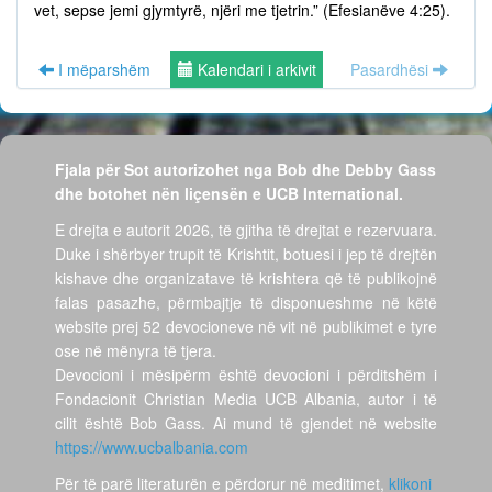
vet, sepse jemi gjymtyrë, njëri me tjetrin.” (Efesianëve 4:25).
I mëparshëm
Kalendari i arkivit
Pasardhësi
Fjala për Sot autorizohet nga Bob dhe Debby Gass
dhe botohet nën liçensën e UCB International.
E drejta e autorit 2026, të gjitha të drejtat e rezervuara.
Duke i shërbyer trupit të Krishtit, botuesi i jep të drejtën
kishave dhe organizatave të krishtera që të publikojnë
falas pasazhe, përmbajtje të disponueshme në këtë
website prej 52 devocioneve në vit në publikimet e tyre
ose në mënyra të tjera.
Devocioni i mësipërm është devocioni i përditshëm i
Fondacionit Christian Media UCB Albania, autor i të
cilit është Bob Gass. Ai mund të gjendet në website
https://www.ucbalbania.com
Për të parë literaturën e përdorur në meditimet,
klikoni