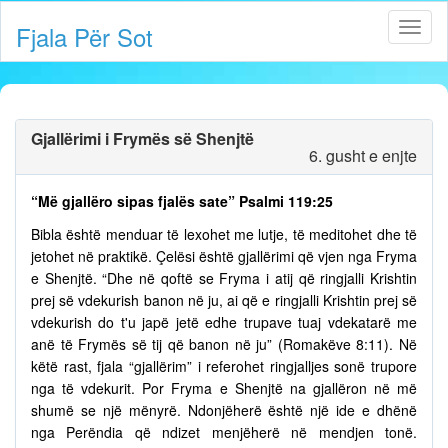
Fjala Për Sot
Gjallërimi i Frymës së Shenjtë
6. gusht e enjte
“Më gjallëro sipas fjalës sate” Psalmi 119:25
Bibla është menduar të lexohet me lutje, të meditohet dhe të
jetohet në praktikë. Çelësi është gjallërimi që vjen nga Fryma
e Shenjtë. “Dhe në qoftë se Fryma i atij që ringjalli Krishtin
prej së vdekurish banon në ju, ai që e ringjalli Krishtin prej së
vdekurish do t'u japë jetë edhe trupave tuaj vdekatarë me
anë të Frymës së tij që banon në ju” (Romakëve 8:11). Në
këtë rast, fjala “gjallërim” i referohet ringjalljes sonë trupore
nga të vdekurit. Por Fryma e Shenjtë na gjallëron në më
shumë se një mënyrë. Ndonjëherë është një ide e dhënë
nga Perëndia që ndizet menjëherë në mendjen tonë.