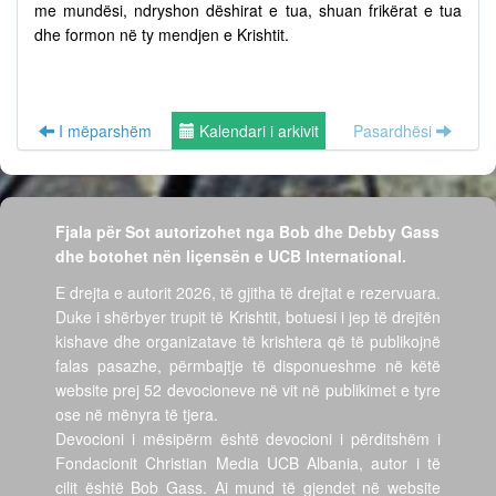
me mundësi, ndryshon dëshirat e tua, shuan frikërat e tua
dhe formon në ty mendjen e Krishtit.
I mëparshëm
Kalendari i arkivit
Pasardhësi
Fjala për Sot autorizohet nga Bob dhe Debby Gass
dhe botohet nën liçensën e UCB International.
E drejta e autorit 2026, të gjitha të drejtat e rezervuara.
Duke i shërbyer trupit të Krishtit, botuesi i jep të drejtën
kishave dhe organizatave të krishtera që të publikojnë
falas pasazhe, përmbajtje të disponueshme në këtë
website prej 52 devocioneve në vit në publikimet e tyre
ose në mënyra të tjera.
Devocioni i mësipërm është devocioni i përditshëm i
Fondacionit Christian Media UCB Albania, autor i të
cilit është Bob Gass. Ai mund të gjendet në website