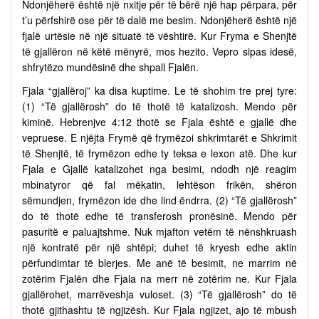
Ndonjëherë është një nxitje për të bërë një hap përpara, për
t’u përfshirë ose për të dalë me besim. Ndonjëherë është një
fjalë urtësie në një situatë të vështirë. Kur Fryma e Shenjtë
të gjallëron në këtë mënyrë, mos hezito. Vepro sipas idesë,
shfrytëzo mundësinë dhe shpall Fjalën.
Fjala “gjallëroj” ka disa kuptime. Le të shohim tre prej tyre:
(1) “Të gjallërosh” do të thotë të katalizosh. Mendo për
kiminë. Hebrenjve 4:12 thotë se Fjala është e gjallë dhe
vepruese. E njëjta Frymë që frymëzoi shkrimtarët e Shkrimit
të Shenjtë, të frymëzon edhe ty teksa e lexon atë. Dhe kur
Fjala e Gjallë katalizohet nga besimi, ndodh një reagim
mbinatyror që fal mëkatin, lehtëson frikën, shëron
sëmundjen, frymëzon ide dhe lind ëndrra. (2) “Të gjallërosh”
do të thotë edhe të transferosh pronësinë. Mendo për
pasuritë e paluajtshme. Nuk mjafton vetëm të nënshkruash
një kontratë për një shtëpi; duhet të kryesh edhe aktin
përfundimtar të blerjes. Me anë të besimit, ne marrim në
zotërim Fjalën dhe Fjala na merr në zotërim ne. Kur Fjala
gjallërohet, marrëveshja vuloset. (3) “Të gjallërosh” do të
thotë gjithashtu të ngjizësh. Kur Fjala ngjizet, ajo të mbush