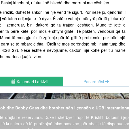
ë. Pastaj kthehuni, rifutuni në bisedë dhe merruni me çështjen.
ë rrezik, duhet të shkoni në një vend të sigurt. Por nëse jo, qëndrimi i
vërteton ndjenjat e të dyve. Është e vetmja mënyrë për të gjetur një
të i zemëruar, bini dakord që ta trajtoni çështjen. Mund të jetë e
për ta bërë këtë, por mos e shtyni gjatë. Të paktën, vendosni që ta
ë. Mund të mos gjeni një zgjidhje për të gjithë problemin, por bëni një
para se të mbarojë dita. “Dielli të mos perëndojë mbi inatin tuaj; dhe
ëve 4:26–27). Nëse është e nevojshme, caktoni një kohë për t’u marrë
he martesa juaj ia vlen.
Kalendari i arkivit
Pasardhësi
 Bob dhe Debby Gass dhe botohet nën liçensën e UCB Internationa
të drejtat e rezervuara. Duke i shërbyer trupit të Krishtit, botuesi i jep
 të krishtera që të publikojnë falas pasazhe, përmbajtje të disponues