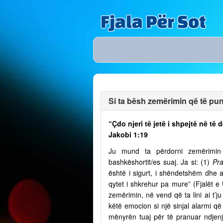
Fjala Për Sot
Si ta bësh zemërimin që të puno
“Çdo njeri të jetë i shpejtë në t
Jakobi 1:19
Ju mund ta përdorni zemërimin p
bashkëshortit/es suaj. Ja si: (1)
Pra
është i sigurt, i shëndetshëm dhe a
qytet i shkrehur pa mure” (Fjalët e
zemërimin, në vend që ta lini ai t’
këtë emocion si një sinjal alarmi që 
mënyrën tuaj për të pranuar ndjenja