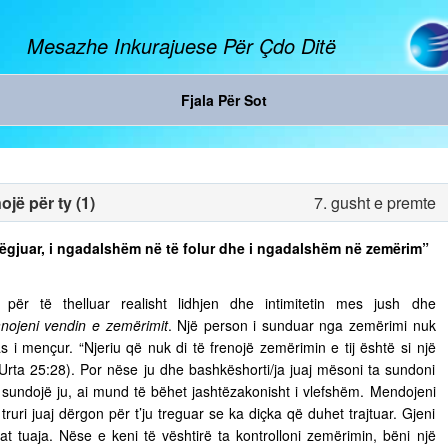
Mesazhe Inkurajuese Për Çdo Ditë
Fjala Për Sot
jë për ty (1)
7. gusht e premte
ë dëgjuar, i ngadalshëm në të folur dhe i ngadalshëm në zemërim”
ër të thelluar realisht lidhjen dhe intimitetin mes jush dhe
nojeni vendin e zemërimit
. Një person i sunduar nga zemërimi nuk
s i mençur. “Njeriu që nuk di të frenojë zemërimin e tij është si një
 Urta 25:28). Por nëse ju dhe bashkëshorti/ja juaj mësoni ta sundoni
ju sundojë ju, ai mund të bëhet jashtëzakonisht i vlefshëm. Mendojeni
truri juaj dërgon për t’ju treguar se ka diçka që duhet trajtuar. Gjeni
t tuaja. Nëse e keni të vështirë ta kontrolloni zemërimin, bëni një