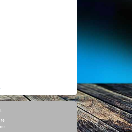
l.
 të
hme