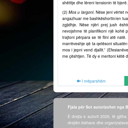
shëtitje dhe lëreni tensionin të bjer
(2)
Mos u largoni
. Nëse jeni vërtet n
angazhuar me bashkëshortin/en tuaj 
zgjidhje. Nëse njëri prej jush ësh
nevojshme të planifikoni një kohë 
trajtoni përpara se të flini atë nat
marrëveshje që ta qetësoni situatën 
mos i jepni vend djallit.” (Efesian
me çështjen. Të dy e meritoni këtë d
I mëparshëm
Fjala për Sot autorizohet nga
E drejta e autorit 2026, të gjitha 
drejtën kishave dhe organizatave