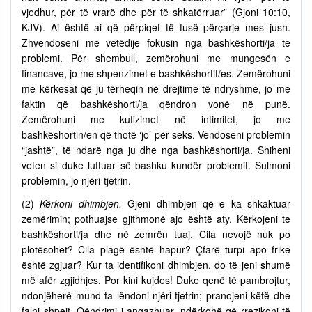
vjedhur, për të vrarë dhe për të shkatërruar” (Gjoni 10:10,
KJV). Ai është ai që përpiqet të fusë përçarje mes jush.
Zhvendoseni me vetëdije fokusin nga bashkëshorti/ja te
problemi. Për shembull, zemërohuni me mungesën e
financave, jo me shpenzimet e bashkëshortit/es. Zemërohuni
me kërkesat që ju tërheqin në drejtime të ndryshme, jo me
faktin që bashkëshorti/ja qëndron vonë në punë.
Zemërohuni me kufizimet në intimitet, jo me
bashkëshortin/en që thotë ‘jo’ për seks. Vendoseni problemin
“jashtë”, të ndarë nga ju dhe nga bashkëshorti/ja. Shiheni
veten si duke luftuar së bashku kundër problemit. Sulmoni
problemin, jo njëri-tjetrin.
(2)
Kërkoni dhimbjen.
Gjeni dhimbjen që e ka shkaktuar
zemërimin; pothuajse gjithmonë ajo është aty. Kërkojeni te
bashkëshorti/ja dhe në zemrën tuaj. Cila nevojë nuk po
plotësohet? Cila plagë është hapur? Çfarë turpi apo frike
është zgjuar? Kur ta identifikoni dhimbjen, do të jeni shumë
më afër zgjidhjes. Por kini kujdes! Duke qenë të pambrojtur,
ndonjëherë mund ta lëndoni njëri-tjetrin; pranojeni këtë dhe
falni shpejt. Qëndrimi i angazhuar, ndërkohë që rrezikoni të