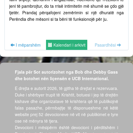
jeni të pambrojtur, do ta rrisë intimitetin më shumë se çdo gjë
tjetër. Prandaj përqafojeni zemërimin si një dhuratë nga
Perëndia dhe mësoni si ta bëni të funksionojë për ju.
I mëparshëm
Kalendari i arkivit
Pasardhësi
Fjala për Sot autorizohet nga Bob dhe Debby Gass
dhe botohet nën liçensën e UCB International.
E drejta e autorit 2026, të gjitha të drejtat e rezervuara.
Duke i shërbyer trupit të Krishtit, botuesi i jep të drejtën
kishave dhe organizatave të krishtera që të publikojnë
falas pasazhe, përmbajtje të disponueshme në këtë
website prej 52 devocioneve në vit në publikimet e tyre
ose në mënyra të tjera.
Devocioni i mësipërm është devocioni i përditshëm i