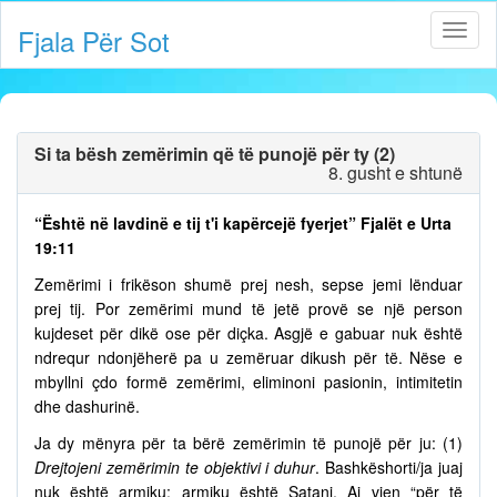
Fjala Për Sot
Si ta bësh zemërimin që të punojë për ty (2)
8. gusht e shtunë
“Është në lavdinë e tij t'i kapërcejë fyerjet” Fjalët e Urta
19:11
Zemërimi i frikëson shumë prej nesh, sepse jemi lënduar
prej tij. Por zemërimi mund të jetë provë se një person
kujdeset për dikë ose për diçka. Asgjë e gabuar nuk është
ndrequr ndonjëherë pa u zemëruar dikush për të. Nëse e
mbyllni çdo formë zemërimi, eliminoni pasionin, intimitetin
dhe dashurinë.
Ja dy mënyra për ta bërë zemërimin të punojë për ju: (1)
Drejtojeni zemërimin te objektivi i duhur
. Bashkëshorti/ja juaj
nuk është armiku; armiku është Satani. Ai vjen “për të