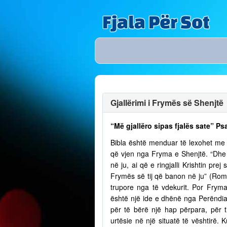
Fjala Për Sot
Gjallërimi i Frymës së Shenjtë
“Më gjallëro sipas fjalës sate” Ps
Bibla është menduar të lexohet me lu
që vjen nga Fryma e Shenjtë. “Dhe n
në ju, ai që e ringjalli Krishtin pr
Frymës së tij që banon në ju” (Romak
trupore nga të vdekurit. Por Fry
është një ide e dhënë nga Perëndia
për të bërë një hap përpara, për t
urtësie në një situatë të vështirë.