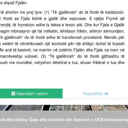
e shpall Fjalën.
 të shohim tre prej tyre: (1) “Të gjallërosh” do të thotë të katalizosh.
 thotë se Fjala është e gjallë dhe vepruese. E njëjta Frymë që
henjtë, të frymëzon edhe ty teksa e lexon atë. Dhe kur Fjala e Gjallë
eagim mbinatyror që fal mëkatin, lehtëson frikën, shëron sëmundjen,
Të gjallërosh” do të thotë edhe të transferosh pronësinë. Mendo për
n vetëm të nënshkruash një kontratë për një shtëpi; duhet të kryesh
 Me anë të besimit, ne marrim në zotërim Fjalën dhe Fjala na merr në
 marrëveshja vuloset. (3) “Të gjallërosh” do të thotë gjithashtu të
 mbush me mundësi, ndryshon dëshirat e tua, shuan frikërat e tua dhe
Kalendari i arkivit
Pasardhësi
 Bob dhe Debby Gass dhe botohet nën liçensën e UCB Internationa