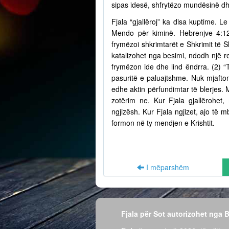
sipas idesë, shfrytëzo mundësinë dh
Fjala “gjallëroj” ka disa kuptime. Le
Mendo për kiminë. Hebrenjve 4:12
frymëzoi shkrimtarët e Shkrimit të S
katalizohet nga besimi, ndodh një r
frymëzon ide dhe lind ëndrra. (2) “
pasuritë e paluajtshme. Nuk mjafto
edhe aktin përfundimtar të blerjes.
zotërim ne. Kur Fjala gjallërohet,
ngjizësh. Kur Fjala ngjizet, ajo të
formon në ty mendjen e Krishtit.
I mëparshëm
Fjala për Sot autorizohet nga