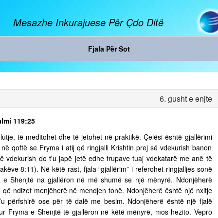
Mesazhe Inkurajuese Për Çdo Ditë
Fjala Për Sot
6. gusht e enjte
almi 119:25
tje, të meditohet dhe të jetohet në praktikë. Çelësi është gjallërimi
ë qoftë se Fryma i atij që ringjalli Krishtin prej së vdekurish banon
ej së vdekurish do t'u japë jetë edhe trupave tuaj vdekatarë me anë të
ëve 8:11). Në këtë rast, fjala “gjallërim” i referohet ringjalljes sonë
ma e Shenjtë na gjallëron në më shumë se një mënyrë. Ndonjëherë
 që ndizet menjëherë në mendjen tonë. Ndonjëherë është një nxitje
’u përfshirë ose për të dalë me besim. Ndonjëherë është një fjalë
 Kur Fryma e Shenjtë të gjallëron në këtë mënyrë, mos hezito. Vepro