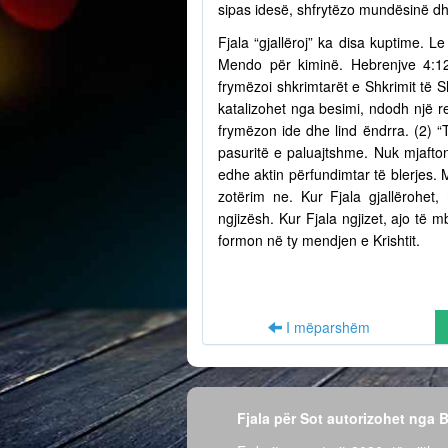
sipas idesë, shfrytëzo mundësinë dh
Fjala “gjallëroj” ka disa kuptime. Le
Mendo për kiminë. Hebrenjve 4:12
frymëzoi shkrimtarët e Shkrimit të S
katalizohet nga besimi, ndodh një r
frymëzon ide dhe lind ëndrra. (2) “
pasuritë e paluajtshme. Nuk mjafto
edhe aktin përfundimtar të blerjes.
zotërim ne. Kur Fjala gjallërohet,
ngjizësh. Kur Fjala ngjizet, ajo të
formon në ty mendjen e Krishtit.
I mëparshëm
Fjala për Sot autorizohet nga