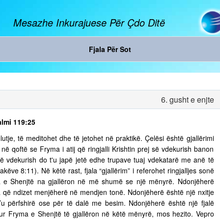
Mesazhe Inkurajuese Për Çdo Ditë
Fjala Për Sot
6. gusht e enjte
almi 119:25
tje, të meditohet dhe të jetohet në praktikë. Çelësi është gjallërimi
ë qoftë se Fryma i atij që ringjalli Krishtin prej së vdekurish banon
ej së vdekurish do t'u japë jetë edhe trupave tuaj vdekatarë me anë të
ëve 8:11). Në këtë rast, fjala “gjallërim” i referohet ringjalljes sonë
ma e Shenjtë na gjallëron në më shumë se një mënyrë. Ndonjëherë
 që ndizet menjëherë në mendjen tonë. Ndonjëherë është një nxitje
’u përfshirë ose për të dalë me besim. Ndonjëherë është një fjalë
 Kur Fryma e Shenjtë të gjallëron në këtë mënyrë, mos hezito. Vepro