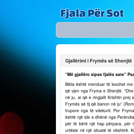
Fjala Për Sot
Gjallërimi i Frymës së Shenjtë
“Më gjallëro sipas fjalës sate” Ps
Bibla është menduar të lexohet me lu
që vjen nga Fryma e Shenjtë. “Dhe n
në ju, ai që e ringjalli Krishtin pr
Frymës së tij që banon në ju” (Romak
trupore nga të vdekurit. Por Fry
është një ide e dhënë nga Perëndia
për të bërë një hap përpara, për t
urtësie në një situatë të vështirë.