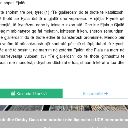
e shpall Fjalën.
 të shohim tre prej tyre: (1) “Të gjallërosh” do të thotë të katalizosh.
 thotë se Fjala është e gjallë dhe vepruese. E njëjta Frymë që
henjtë, të frymëzon edhe ty teksa e lexon atë. Dhe kur Fjala e Gjallë
eagim mbinatyror që fal mëkatin, lehtëson frikën, shëron sëmundjen,
Të gjallërosh” do të thotë edhe të transferosh pronësinë. Mendo për
n vetëm të nënshkruash një kontratë për një shtëpi; duhet të kryesh
 Me anë të besimit, ne marrim në zotërim Fjalën dhe Fjala na merr në
 marrëveshja vuloset. (3) “Të gjallërosh” do të thotë gjithashtu të
 mbush me mundësi, ndryshon dëshirat e tua, shuan frikërat e tua dhe
Kalendari i arkivit
Pasardhësi
 Bob dhe Debby Gass dhe botohet nën liçensën e UCB Internationa