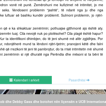
ëndron vonë në punë. Zemërohuni me kufizimet në intimitet, jo me
ër seks. Vendoseni problemin “jashtë”, të ndarë nga ju dhe nga
uke luftuar së bashku kundër problemit. Sulmoni problemin, jo njëri-
n që e ka shkaktuar zemërimin; pothuajse gjithmonë ajo është aty.
 zemrën tuaj. Cila nevojë nuk po plotësohet? Cila plagë është hapur?
Kur ta identifikoni dhimbjen, do të jeni shumë më afër zgjidhjes. Por
r, ndonjëherë mund ta lëndoni njëri-tjetrin; pranojeni këtë dhe falni
hë që rrezikoni të jeni të pambrojtur, do ta rrisë intimitetin më shumë
jeni zemërimin si një dhuratë nga Perëndia dhe mësoni si ta bëni të
Kalendari i arkivit
Pasardhësi
 Bob dhe Debby Gass dhe botohet nën liçensën e UCB Internationa