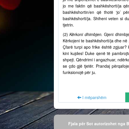
jo me faktin që bashkëshorti/ja q
bashkëshortin/en që thotë ‘jo’ p
bashkëshorti/ja. Shiheni veten si d
tjetrin.
(2)
Kërkoni dhimbjen.
Gjeni dhimbje
Kërkojeni te bashkëshorti/ja dhe në
Çfarë turpi apo frike është zgjuar? 
kini kujdes! Duke qenë të pambrojtu
shpejt. Qëndrimi i angazhuar, ndërko
se çdo gjë tjetër. Prandaj përqafo
funksionojë për ju.
I mëparshëm
Fjala për Sot autorizohet nga