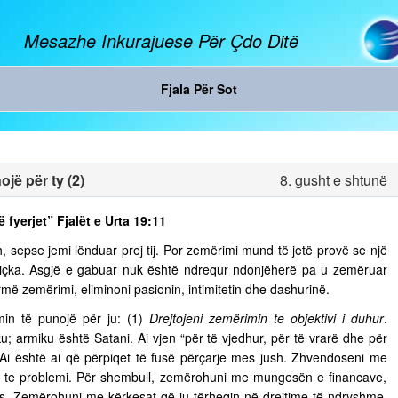
Mesazhe Inkurajuese Për Çdo Ditë
Fjala Për Sot
jë për ty (2)
8. gusht e shtunë
ë fyerjet” Fjalët e Urta 19:11
, sepse jemi lënduar prej tij. Por zemërimi mund të jetë provë se një
diçka. Asgjë e gabuar nuk është ndrequr ndonjëherë pa u zemëruar
rmë zemërimi, eliminoni pasionin, intimitetin dhe dashurinë.
in të punojë për ju: (1)
Drejtojeni zemërimin te objektivi i duhur
.
u; armiku është Satani. Ai vjen “për të vjedhur, për të vrarë dhe për
. Ai është ai që përpiqet të fusë përçarje mes jush. Zhvendoseni me
ja te problemi. Për shembull, zemërohuni me mungesën e financave,
s. Zemërohuni me kërkesat që ju tërheqin në drejtime të ndryshme,