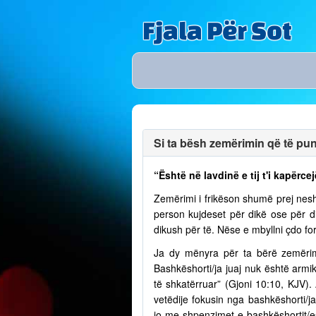
Fjala Për Sot
Si ta bësh zemërimin që të puno
“Është në lavdinë e tij t'i kapërcej
Zemërimi i frikëson shumë prej nesh
person kujdeset për dikë ose për 
dikush për të. Nëse e mbyllni çdo fo
Ja dy mënyra për ta bërë zemërim
Bashkëshorti/ja juaj nuk është armik
të shkatërruar” (Gjoni 10:10, KJV)
vetëdije fokusin nga bashkëshorti/
jo me shpenzimet e bashkëshortit/e