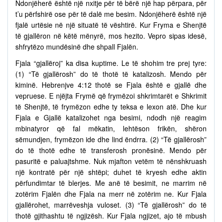
Ndonjëherë është një nxitje për të bërë një hap përpara, për
t’u përfshirë ose për të dalë me besim. Ndonjëherë është një
fjalë urtësie në një situatë të vështirë. Kur Fryma e Shenjtë
të gjallëron në këtë mënyrë, mos hezito. Vepro sipas idesë,
shfrytëzo mundësinë dhe shpall Fjalën.
Fjala “gjallëroj” ka disa kuptime. Le të shohim tre prej tyre:
(1) “Të gjallërosh” do të thotë të katalizosh. Mendo për
kiminë. Hebrenjve 4:12 thotë se Fjala është e gjallë dhe
vepruese. E njëjta Frymë që frymëzoi shkrimtarët e Shkrimit
të Shenjtë, të frymëzon edhe ty teksa e lexon atë. Dhe kur
Fjala e Gjallë katalizohet nga besimi, ndodh një reagim
mbinatyror që fal mëkatin, lehtëson frikën, shëron
sëmundjen, frymëzon ide dhe lind ëndrra. (2) “Të gjallërosh”
do të thotë edhe të transferosh pronësinë. Mendo për
pasuritë e paluajtshme. Nuk mjafton vetëm të nënshkruash
një kontratë për një shtëpi; duhet të kryesh edhe aktin
përfundimtar të blerjes. Me anë të besimit, ne marrim në
zotërim Fjalën dhe Fjala na merr në zotërim ne. Kur Fjala
gjallërohet, marrëveshja vuloset. (3) “Të gjallërosh” do të
thotë gjithashtu të ngjizësh. Kur Fjala ngjizet, ajo të mbush