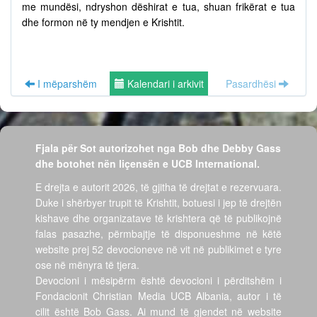
me mundësi, ndryshon dëshirat e tua, shuan frikërat e tua
dhe formon në ty mendjen e Krishtit.
I mëparshëm
Kalendari i arkivit
Pasardhësi
Fjala për Sot autorizohet nga Bob dhe Debby Gass
dhe botohet nën liçensën e UCB International.
E drejta e autorit 2026, të gjitha të drejtat e rezervuara.
Duke i shërbyer trupit të Krishtit, botuesi i jep të drejtën
kishave dhe organizatave të krishtera që të publikojnë
falas pasazhe, përmbajtje të disponueshme në këtë
website prej 52 devocioneve në vit në publikimet e tyre
ose në mënyra të tjera.
Devocioni i mësipërm është devocioni i përditshëm i
Fondacionit Christian Media UCB Albania, autor i të
cilit është Bob Gass. Ai mund të gjendet në website