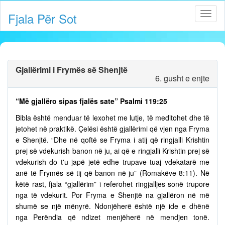
Fjala Për Sot
Gjallërimi i Frymës së Shenjtë
6. gusht e enjte
“Më gjallëro sipas fjalës sate” Psalmi 119:25
Bibla është menduar të lexohet me lutje, të meditohet dhe të
jetohet në praktikë. Çelësi është gjallërimi që vjen nga Fryma
e Shenjtë. “Dhe në qoftë se Fryma i atij që ringjalli Krishtin
prej së vdekurish banon në ju, ai që e ringjalli Krishtin prej së
vdekurish do t'u japë jetë edhe trupave tuaj vdekatarë me
anë të Frymës së tij që banon në ju” (Romakëve 8:11). Në
këtë rast, fjala “gjallërim” i referohet ringjalljes sonë trupore
nga të vdekurit. Por Fryma e Shenjtë na gjallëron në më
shumë se një mënyrë. Ndonjëherë është një ide e dhënë
nga Perëndia që ndizet menjëherë në mendjen tonë.