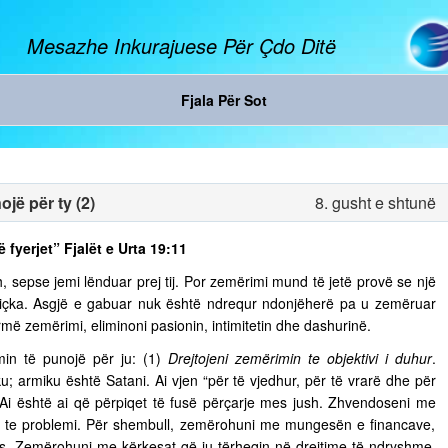
Mesazhe Inkurajuese Për Çdo Ditë
Fjala Për Sot
jë për ty (2)
8. gusht e shtunë
ë fyerjet” Fjalët e Urta 19:11
, sepse jemi lënduar prej tij. Por zemërimi mund të jetë provë se një
diçka. Asgjë e gabuar nuk është ndrequr ndonjëherë pa u zemëruar
rmë zemërimi, eliminoni pasionin, intimitetin dhe dashurinë.
in të punojë për ju: (1)
Drejtojeni zemërimin te objektivi i duhur
.
u; armiku është Satani. Ai vjen “për të vjedhur, për të vrarë dhe për
. Ai është ai që përpiqet të fusë përçarje mes jush. Zhvendoseni me
ja te problemi. Për shembull, zemërohuni me mungesën e financave,
s. Zemërohuni me kërkesat që ju tërheqin në drejtime të ndryshme,