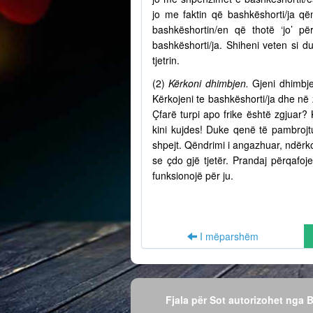
jo me faktin që bashkëshorti/ja q
bashkëshortin/en që thotë ‘jo’ p
bashkëshorti/ja. Shiheni veten si d
tjetrin.
(2)
Kërkoni dhimbjen.
Gjeni dhimbje
Kërkojeni te bashkëshorti/ja dhe në
Çfarë turpi apo frike është zgjuar? 
kini kujdes! Duke qenë të pambrojtu
shpejt. Qëndrimi i angazhuar, ndërko
se çdo gjë tjetër. Prandaj përqafo
funksionojë për ju.
I mëparshëm
Fjala për Sot autorizohet nga