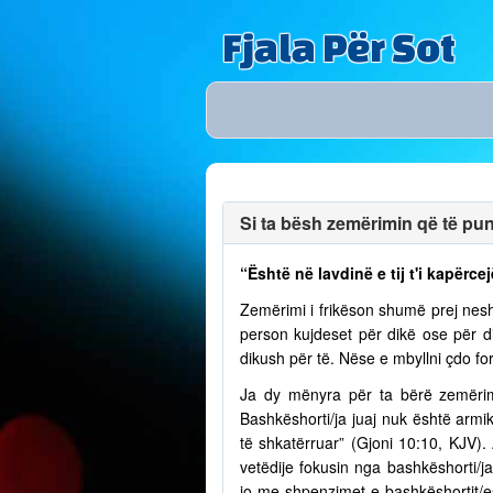
Fjala Për Sot
Si ta bësh zemërimin që të puno
“Është në lavdinë e tij t'i kapërcej
Zemërimi i frikëson shumë prej nesh
person kujdeset për dikë ose për 
dikush për të. Nëse e mbyllni çdo fo
Ja dy mënyra për ta bërë zemërim
Bashkëshorti/ja juaj nuk është armik
të shkatërruar” (Gjoni 10:10, KJV)
vetëdije fokusin nga bashkëshorti/
jo me shpenzimet e bashkëshortit/e