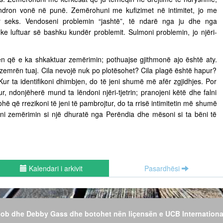
ëndron vonë në punë. Zemërohuni me kufizimet në intimitet, jo me
ër seks. Vendoseni problemin “jashtë”, të ndarë nga ju dhe nga
uke luftuar së bashku kundër problemit. Sulmoni problemin, jo njëri-
n që e ka shkaktuar zemërimin; pothuajse gjithmonë ajo është aty.
 zemrën tuaj. Cila nevojë nuk po plotësohet? Cila plagë është hapur?
Kur ta identifikoni dhimbjen, do të jeni shumë më afër zgjidhjes. Por
r, ndonjëherë mund ta lëndoni njëri-tjetrin; pranojeni këtë dhe falni
hë që rrezikoni të jeni të pambrojtur, do ta rrisë intimitetin më shumë
jeni zemërimin si një dhuratë nga Perëndia dhe mësoni si ta bëni të
Kalendari i arkivit
Pasardhësi
 Bob dhe Debby Gass dhe botohet nën liçensën e UCB Internationa