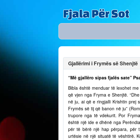
Fjala Për Sot
Gjallërimi i Frymës së Shenjtë
“Më gjallëro sipas fjalës sate” Ps
Bibla është menduar të lexohet me lu
që vjen nga Fryma e Shenjtë. “Dhe n
në ju, ai që e ringjalli Krishtin pr
Frymës së tij që banon në ju” (Romak
trupore nga të vdekurit. Por Fry
është një ide e dhënë nga Perëndia
për të bërë një hap përpara, për t
urtësie në një situatë të vështirë.