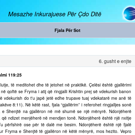
Mesazhe Inkurajuese Për Çdo Ditë
Fjala Për Sot
6. gusht e enjte
almi 119:25
tje, të meditohet dhe të jetohet në praktikë. Çelësi është gjallërimi
ë qoftë se Fryma i atij që ringjalli Krishtin prej së vdekurish banon
ej së vdekurish do t'u japë jetë edhe trupave tuaj vdekatarë me anë të
ëve 8:11). Në këtë rast, fjala “gjallërim” i referohet ringjalljes sonë
ma e Shenjtë na gjallëron në më shumë se një mënyrë. Ndonjëherë
 që ndizet menjëherë në mendjen tonë. Ndonjëherë është një nxitje
’u përfshirë ose për të dalë me besim. Ndonjëherë është një fjalë
 Kur Fryma e Shenjtë të gjallëron në këtë mënyrë, mos hezito. Vepro