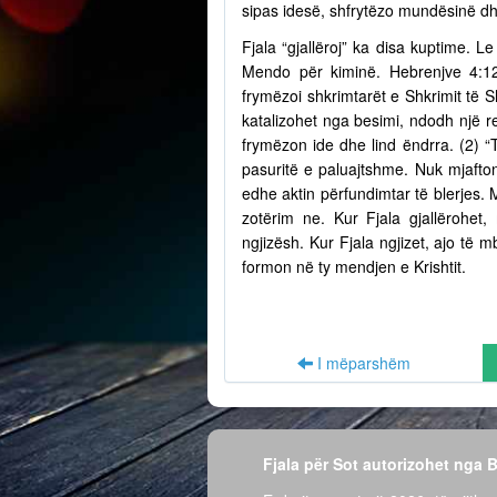
sipas idesë, shfrytëzo mundësinë dh
Fjala “gjallëroj” ka disa kuptime. Le
Mendo për kiminë. Hebrenjve 4:12
frymëzoi shkrimtarët e Shkrimit të S
katalizohet nga besimi, ndodh një r
frymëzon ide dhe lind ëndrra. (2) “
pasuritë e paluajtshme. Nuk mjafto
edhe aktin përfundimtar të blerjes.
zotërim ne. Kur Fjala gjallërohet,
ngjizësh. Kur Fjala ngjizet, ajo të
formon në ty mendjen e Krishtit.
I mëparshëm
Fjala për Sot autorizohet nga