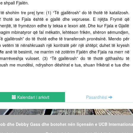
e shpall Fjalën.
 të shohim tre prej tyre: (1) “Të gjallërosh” do të thotë të katalizosh.
 thotë se Fjala është e gjallë dhe vepruese. E njëjta Frymë që
henjtë, të frymëzon edhe ty teksa e lexon atë. Dhe kur Fjala e Gjallë
eagim mbinatyror që fal mëkatin, lehtëson frikën, shëron sëmundjen,
Të gjallërosh” do të thotë edhe të transferosh pronësinë. Mendo për
n vetëm të nënshkruash një kontratë për një shtëpi; duhet të kryesh
 Me anë të besimit, ne marrim në zotërim Fjalën dhe Fjala na merr në
 marrëveshja vuloset. (3) “Të gjallërosh” do të thotë gjithashtu të
 mbush me mundësi, ndryshon dëshirat e tua, shuan frikërat e tua dhe
Kalendari i arkivit
Pasardhësi
 Bob dhe Debby Gass dhe botohet nën liçensën e UCB Internationa