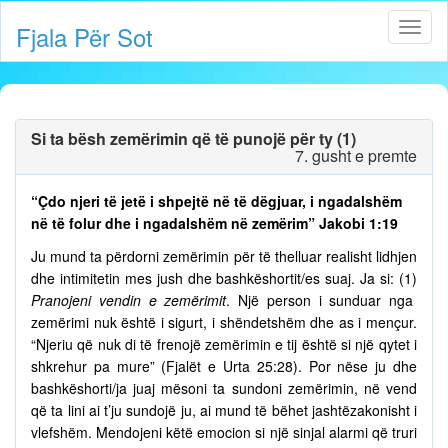
Fjala Për Sot
Si ta bësh zemërimin që të punojë për ty (1)
7. gusht e premte
“Çdo njeri të jetë i shpejtë në të dëgjuar, i ngadalshëm
në të folur dhe i ngadalshëm në zemërim” Jakobi 1:19
Ju mund ta përdorni zemërimin për të thelluar realisht lidhjen
dhe intimitetin mes jush dhe bashkëshortit/es suaj. Ja si: (1)
Pranojeni vendin e zemërimit
. Një person i sunduar nga
zemërimi nuk është i sigurt, i shëndetshëm dhe as i mençur.
“Njeriu që nuk di të frenojë zemërimin e tij është si një qytet i
shkrehur pa mure” (Fjalët e Urta 25:28). Por nëse ju dhe
bashkëshorti/ja juaj mësoni ta sundoni zemërimin, në vend
që ta lini ai t’ju sundojë ju, ai mund të bëhet jashtëzakonisht i
vlefshëm. Mendojeni këtë emocion si një sinjal alarmi që truri