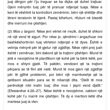
juaj dërgon për t’ju treguar se ka diçka që duhet trajtuar.
Gjeni mënyrën tuaj për të pranuar ndjenjat tuaja. Nëse e
keni të vështirë ta kontrolloni zemërimin, bëni një shëtitje dhe
lëreni tensionin të bjerë. Pastaj kthehuni, rifutuni në bisedë
dhe merruni me çështjen.
(2)
Mos u largoni
. Nëse jeni vërtet në rrezik, duhet të shkoni
në një vend të sigurt. Por nëse jo, qëndrimi i angazhuar me
bashkëshortin/en tuaj vërteton ndjenjat e të dyve. Është e
vetmja mënyrë për të gjetur një zgjidhje. Nëse njëri prej jush
është i zemëruar, bini dakord që ta trajtoni çështjen. Mund të
jetë e nevojshme të planifikoni një kohë për ta bërë këtë, por
mos e shtyni gjatë. Të paktën, vendosni që ta trajtoni
përpara se të flini atë natë. Mund të mos gjeni një zgjidhje
për të gjithë problemin, por bëni një marrëveshje që ta
qetësoni situatën para se të mbarojë dita. “Dielli të mos
perëndojë mbi inatin tuaj; dhe mos i jepni vend djallit.”
(Efesianëve 4:26–27). Nëse është e nevojshme, caktoni një
kohë për t’u marrë me çështjen. Të dy e meritoni këtë dhe
martesa juaj ia vlen.