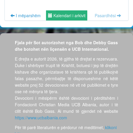
I mëparshëm
Kalendari i arkivit
Pasardhësi
Fjala për Sot autorizohet nga Bob dhe Debby Gass
dhe botohet nën liçensën e UCB International.
E drejta e autorit 2026, të gjitha të drejtat e rezervuara.
Duke i shërbyer trupit të Krishtit, botuesi i jep të drejtën
kishave dhe organizatave të krishtera që të publikojnë
falas pasazhe, përmbajtje të disponueshme në këtë
website prej 52 devocioneve në vit në publikimet e tyre
ose në mënyra të tjera.
Devocioni i mësipërm është devocioni i përditshëm i
Fondacionit Christian Media UCB Albania, autor i të
cilit është Bob Gass. Ai mund të gjendet në website
https://www.ucbalbania.com
Për të parë literaturën e përdorur në meditimet,
klikoni