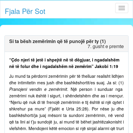
Fjala Për Sot
Si ta bësh zemërimin që të punojë për ty (1)
7. gusht e premte
“Çdo njeri të jetë i shpejtë në të dëgjuar, i ngadalshëm
në të folur dhe i ngadalshëm në zemërim” Jakobi 1:19
Ju mund ta përdorni zemërimin për të thelluar realisht lidhjen
dhe intimitetin mes jush dhe bashkëshortit/es suaj. Ja si: (1)
Pranojeni vendin e zemërimit
. Një person i sunduar nga
zemërimi nuk është i sigurt, i shëndetshëm dhe as i mençur.
“Njeriu që nuk di të frenojë zemërimin e tij është si një qytet i
shkrehur pa mure” (Fjalët e Urta 25:28). Por nëse ju dhe
bashkëshorti/ja juaj mësoni ta sundoni zemërimin, në vend
që ta lini ai t’ju sundojë ju, ai mund të bëhet jashtëzakonisht i
vlefshëm. Mendojeni këtë emocion si një sinjal alarmi që truri