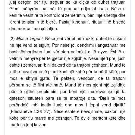
juaj dërgon për t’ju treguar se ka diçka që duhet trajtuar.
Gjeni mënyrën tuaj për të pranuar ndjenjat tuaja. Nëse e
keni të vështirë ta kontrolloni zemërimin, bëni një shëtitje dhe
lëreni tensionin të bjerë. Pastaj kthehuni, rifutuni në bisedë
dhe merruni me çështjen.
(2)
Mos u largoni
. Nëse jeni vërtet në rrezik, duhet të shkoni
në një vend të sigurt. Por nëse jo, qëndrimi i angazhuar me
bashkëshortin/en tuaj vërteton ndjenjat e të dyve. Është e
vetmja mënyrë për të gjetur një zgjidhje. Nëse njëri prej jush
është i zemëruar, bini dakord që ta trajtoni çështjen. Mund të
jetë e nevojshme të planifikoni një kohë për ta bërë këtë, por
mos e shtyni gjatë. Të paktën, vendosni që ta trajtoni
përpara se të flini atë natë. Mund të mos gjeni një zgjidhje
për të gjithë problemin, por bëni një marrëveshje që ta
qetësoni situatën para se të mbarojë dita. “Dielli të mos
perëndojë mbi inatin tuaj; dhe mos i jepni vend djallit.”
(Efesianëve 4:26–27). Nëse është e nevojshme, caktoni një
kohë për t’u marrë me çështjen. Të dy e meritoni këtë dhe
martesa juaj ia vlen.