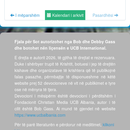
I mëparshëm
Kalendari i arkivit
Pasardhësi
Fjala për Sot autorizohet nga Bob dhe Debby Gass
dhe botohet nën liçensën e UCB International.
E drejta e autorit 2026, të gjitha të drejtat e rezervuara.
Duke i shërbyer trupit të Krishtit, botuesi i jep të drejtën
kishave dhe organizatave të krishtera që të publikojnë
falas pasazhe, përmbajtje të disponueshme në këtë
website prej 52 devocioneve në vit në publikimet e tyre
ose në mënyra të tjera.
Devocioni i mësipërm është devocioni i përditshëm i
Fondacionit Christian Media UCB Albania, autor i të
cilit është Bob Gass. Ai mund të gjendet në website
https://www.ucbalbania.com
Për të parë literaturën e përdorur në meditimet,
klikoni