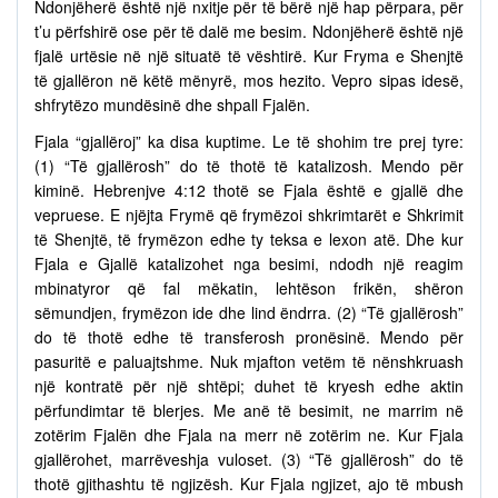
Ndonjëherë është një nxitje për të bërë një hap përpara, për
t’u përfshirë ose për të dalë me besim. Ndonjëherë është një
fjalë urtësie në një situatë të vështirë. Kur Fryma e Shenjtë
të gjallëron në këtë mënyrë, mos hezito. Vepro sipas idesë,
shfrytëzo mundësinë dhe shpall Fjalën.
Fjala “gjallëroj” ka disa kuptime. Le të shohim tre prej tyre:
(1) “Të gjallërosh” do të thotë të katalizosh. Mendo për
kiminë. Hebrenjve 4:12 thotë se Fjala është e gjallë dhe
vepruese. E njëjta Frymë që frymëzoi shkrimtarët e Shkrimit
të Shenjtë, të frymëzon edhe ty teksa e lexon atë. Dhe kur
Fjala e Gjallë katalizohet nga besimi, ndodh një reagim
mbinatyror që fal mëkatin, lehtëson frikën, shëron
sëmundjen, frymëzon ide dhe lind ëndrra. (2) “Të gjallërosh”
do të thotë edhe të transferosh pronësinë. Mendo për
pasuritë e paluajtshme. Nuk mjafton vetëm të nënshkruash
një kontratë për një shtëpi; duhet të kryesh edhe aktin
përfundimtar të blerjes. Me anë të besimit, ne marrim në
zotërim Fjalën dhe Fjala na merr në zotërim ne. Kur Fjala
gjallërohet, marrëveshja vuloset. (3) “Të gjallërosh” do të
thotë gjithashtu të ngjizësh. Kur Fjala ngjizet, ajo të mbush