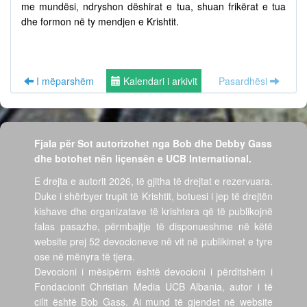
me mundësi, ndryshon dëshirat e tua, shuan frikërat e tua
dhe formon në ty mendjen e Krishtit.
I mëparshëm
Kalendari i arkivit
Pasardhësi
Fjala për Sot autorizohet nga Bob dhe Debby Gass
dhe botohet nën liçensën e UCB International.
E drejta e autorit 2026, të gjitha të drejtat e rezervuara.
Duke i shërbyer trupit të Krishtit, botuesi i jep të drejtën
kishave dhe organizatave të krishtera që të publikojnë
falas pasazhe, përmbajtje të disponueshme në këtë
website prej 52 devocioneve në vit në publikimet e tyre
ose në mënyra të tjera.
Devocioni i mësipërm është devocioni i përditshëm i
Fondacionit Christian Media UCB Albania, autor i të
cilit është Bob Gass. Ai mund të gjendet në website