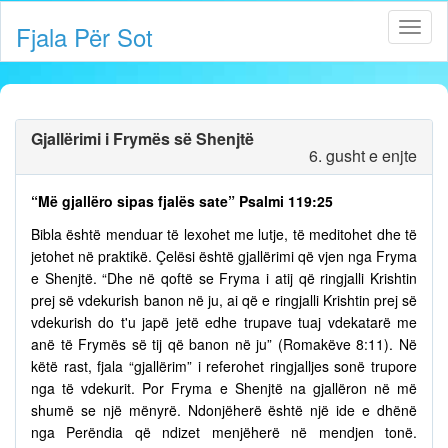
Fjala Për Sot
Gjallërimi i Frymës së Shenjtë
6. gusht e enjte
“Më gjallëro sipas fjalës sate” Psalmi 119:25
Bibla është menduar të lexohet me lutje, të meditohet dhe të
jetohet në praktikë. Çelësi është gjallërimi që vjen nga Fryma
e Shenjtë. “Dhe në qoftë se Fryma i atij që ringjalli Krishtin
prej së vdekurish banon në ju, ai që e ringjalli Krishtin prej së
vdekurish do t'u japë jetë edhe trupave tuaj vdekatarë me
anë të Frymës së tij që banon në ju” (Romakëve 8:11). Në
këtë rast, fjala “gjallërim” i referohet ringjalljes sonë trupore
nga të vdekurit. Por Fryma e Shenjtë na gjallëron në më
shumë se një mënyrë. Ndonjëherë është një ide e dhënë
nga Perëndia që ndizet menjëherë në mendjen tonë.