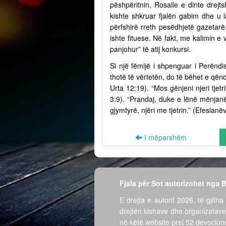
pëshpëritnin, Rosalie e dinte drejts
kishte shkruar fjalën gabim dhe u l
përfshirë rreth pesëdhjetë gazetarë
ishte fituese. Në fakt, me kalimin e
panjohur” të atij konkursi.
Si një fëmijë i shpenguar i Perëndi
thotë të vërtetën, do të bëhet e qën
Urta 12:19). “Mos gënjeni njeri tjet
3:9). “Prandaj, duke e lënë mënjanë 
gjymtyrë, njëri me tjetrin.” (Efesianë
I mëparshëm
Fjala për Sot autorizohet nga
E drejta e autorit 2026, të gjitha 
drejtën kishave dhe organizatave
në këtë website prej 52 devocione