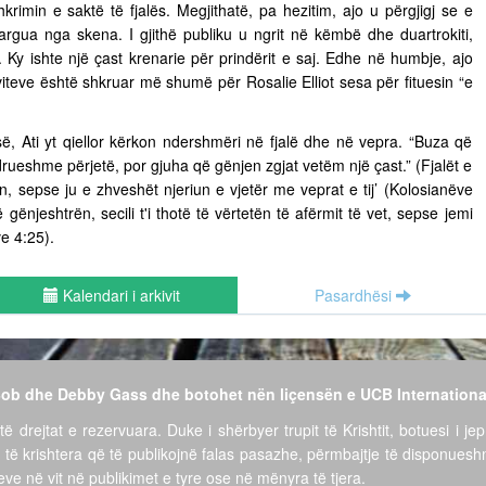
hkrimin e saktë të fjalës. Megjithatë, pa hezitim, ajo u përgjigj se e
argua nga skena. I gjithë publiku u ngrit në këmbë dhe duartrokiti,
. Ky ishte një çast krenarie për prindërit e saj. Edhe në humbje, ajo
 viteve është shkruar më shumë për Rosalie Elliot sesa për fituesin “e
së, Ati yt qiellor kërkon ndershmëri në fjalë dhe në vepra. “Buza që
drueshme përjetë, por gjuha që gënjen zgjat vetëm një çast.” (Fjalët e
rin, sepse ju e zhveshët njeriun e vjetër me veprat e tij’ (Kolosianëve
gënjeshtrën, secili t'i thotë të vërtetën të afërmit të vet, sepse jemi
ve 4:25).
Kalendari i arkivit
Pasardhësi
 Bob dhe Debby Gass dhe botohet nën liçensën e UCB Internationa
të drejtat e rezervuara. Duke i shërbyer trupit të Krishtit, botuesi i jep
 të krishtera që të publikojnë falas pasazhe, përmbajtje të disponues
ve në vit në publikimet e tyre ose në mënyra të tjera.