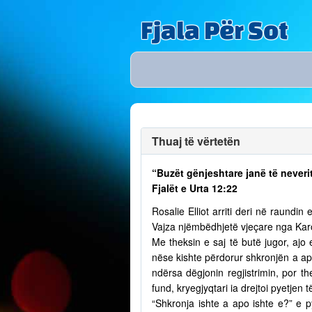
Fjala Për Sot
Thuaj të vërtetën
“Buzët gënjeshtare janë të neverit
Fjalët e Urta 12:22
Rosalie Elliot arriti deri në raundi
Vajza njëmbëdhjetë vjeçare nga Karol
Me theksin e saj të butë jugor, ajo 
nëse kishte përdorur shkronjën a ap
ndërsa dëgjonin regjistrimin, por th
fund, kryegjyqtari ia drejtoi pyetjen 
“Shkronja ishte a apo ishte e?” e 