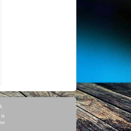
l.
 të
hme