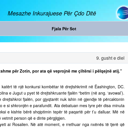
Mesazhe Inkurajuese Për Çdo Ditë
Fjala Për Sot
9. gusht e diel
shme për Zotin, por ata që veprojnë me çiltërsi i pëlqejnë atij.”
n e katërt të një konkursi kombëtar të drejtshkrimit në Ëashington, DC.
ina e Jugut u pyet të drejtshkruante fjalën “betim (në ang. ‘avowal’).
e drejtshkroi fjalën, por gjyqtarët nuk ishin në gjendje të përcaktonin
o e si shkronjën e parafundit. Ata debatuan mes tyre për disa minuta
eksi e kishte bërë shqiptimin tepër të paqartë për t’u dalluar. Më në
të vetmit person që e dinte përgjigjen.
pyeti ai Rosalien. Në atë moment, e rrethuar nga nxënës të tjerë që