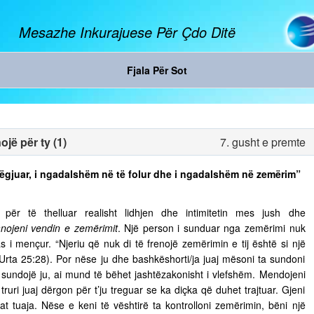
Mesazhe Inkurajuese Për Çdo Ditë
Fjala Për Sot
jë për ty (1)
7. gusht e premte
ë dëgjuar, i ngadalshëm në të folur dhe i ngadalshëm në zemërim”
ër të thelluar realisht lidhjen dhe intimitetin mes jush dhe
nojeni vendin e zemërimit
. Një person i sunduar nga zemërimi nuk
s i mençur. “Njeriu që nuk di të frenojë zemërimin e tij është si një
 Urta 25:28). Por nëse ju dhe bashkëshorti/ja juaj mësoni ta sundoni
ju sundojë ju, ai mund të bëhet jashtëzakonisht i vlefshëm. Mendojeni
truri juaj dërgon për t’ju treguar se ka diçka që duhet trajtuar. Gjeni
t tuaja. Nëse e keni të vështirë ta kontrolloni zemërimin, bëni një