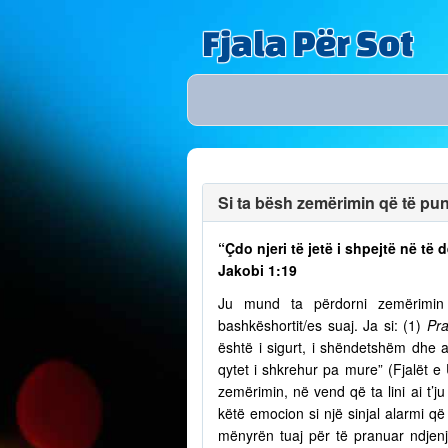
Fjala Për Sot
Si ta bësh zemërimin që të puno
“Çdo njeri të jetë i shpejtë në t
Jakobi 1:19
Ju mund ta përdorni zemërimin p
bashkëshortit/es suaj. Ja si: (1)
Pra
është i sigurt, i shëndetshëm dhe a
qytet i shkrehur pa mure” (Fjalët e
zemërimin, në vend që ta lini ai t’
këtë emocion si një sinjal alarmi që 
mënyrën tuaj për të pranuar ndjenja