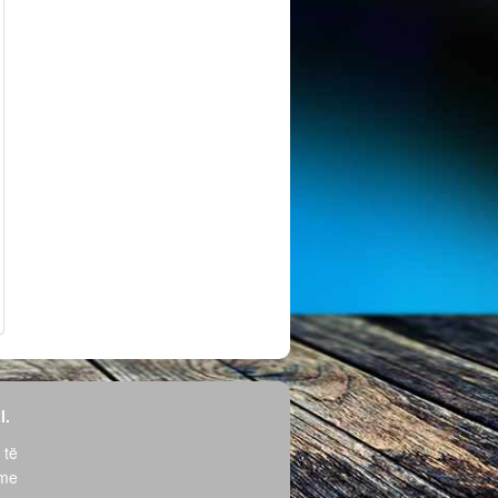
l.
 të
hme