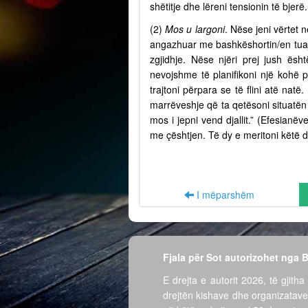
shëtitje dhe lëreni tensionin të bjer
(2)
Mos u largoni
. Nëse jeni vërtet n
angazhuar me bashkëshortin/en tuaj 
zgjidhje. Nëse njëri prej jush ësh
nevojshme të planifikoni një kohë 
trajtoni përpara se të flini atë nat
marrëveshje që ta qetësoni situatën 
mos i jepni vend djallit.” (Efesian
me çështjen. Të dy e meritoni këtë d
I mëparshëm
Fjala për Sot autorizohet nga
E drejta e autorit 2026, të gjitha 
drejtën kishave dhe organizatave