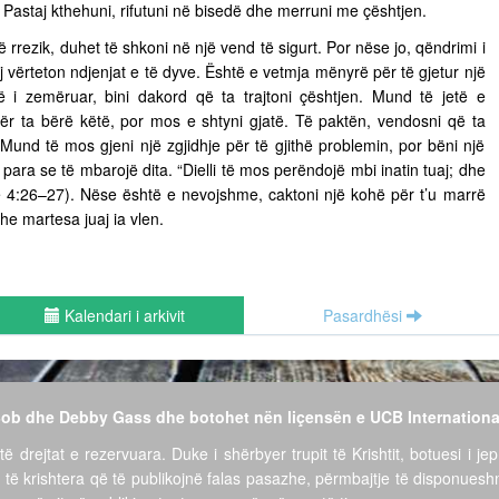
ë. Pastaj kthehuni, rifutuni në bisedë dhe merruni me çështjen.
ë rrezik, duhet të shkoni në një vend të sigurt. Por nëse jo, qëndrimi i
vërteton ndjenjat e të dyve. Është e vetmja mënyrë për të gjetur një
të i zemëruar, bini dakord që ta trajtoni çështjen. Mund të jetë e
për ta bërë këtë, por mos e shtyni gjatë. Të paktën, vendosni që ta
ë. Mund të mos gjeni një zgjidhje për të gjithë problemin, por bëni një
para se të mbarojë dita. “Dielli të mos perëndojë mbi inatin tuaj; dhe
ëve 4:26–27). Nëse është e nevojshme, caktoni një kohë për t’u marrë
he martesa juaj ia vlen.
Kalendari i arkivit
Pasardhësi
 Bob dhe Debby Gass dhe botohet nën liçensën e UCB Internationa
të drejtat e rezervuara. Duke i shërbyer trupit të Krishtit, botuesi i jep
 të krishtera që të publikojnë falas pasazhe, përmbajtje të disponues