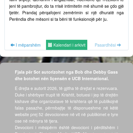
jeni të pambrojtur, do ta rrisë intimitetin më shumë se çdo gjë
tjetër. Prandaj përqafojeni zemërimin si një dhuratë nga
Perëndia dhe mësoni si ta bëni të funksionojë për ju.
I mëparshëm
Kalendari i arkivit
Pasardhësi
Fjala për Sot autorizohet nga Bob dhe Debby Gass
dhe botohet nën liçensën e UCB International.
E drejta e autorit 2026, të gjitha të drejtat e rezervuara.
Duke i shërbyer trupit të Krishtit, botuesi i jep të drejtën
kishave dhe organizatave të krishtera që të publikojnë
falas pasazhe, përmbajtje të disponueshme në këtë
website prej 52 devocioneve në vit në publikimet e tyre
ose në mënyra të tjera.
Devocioni i mësipërm është devocioni i përditshëm i