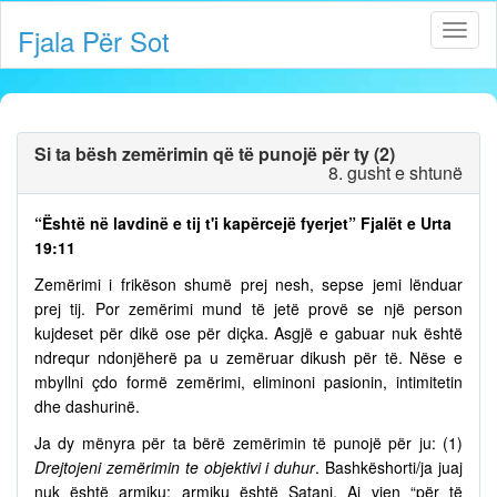
Fjala Për Sot
Si ta bësh zemërimin që të punojë për ty (2)
8. gusht e shtunë
“Është në lavdinë e tij t'i kapërcejë fyerjet” Fjalët e Urta
19:11
Zemërimi i frikëson shumë prej nesh, sepse jemi lënduar
prej tij. Por zemërimi mund të jetë provë se një person
kujdeset për dikë ose për diçka. Asgjë e gabuar nuk është
ndrequr ndonjëherë pa u zemëruar dikush për të. Nëse e
mbyllni çdo formë zemërimi, eliminoni pasionin, intimitetin
dhe dashurinë.
Ja dy mënyra për ta bërë zemërimin të punojë për ju: (1)
Drejtojeni zemërimin te objektivi i duhur
. Bashkëshorti/ja juaj
nuk është armiku; armiku është Satani. Ai vjen “për të