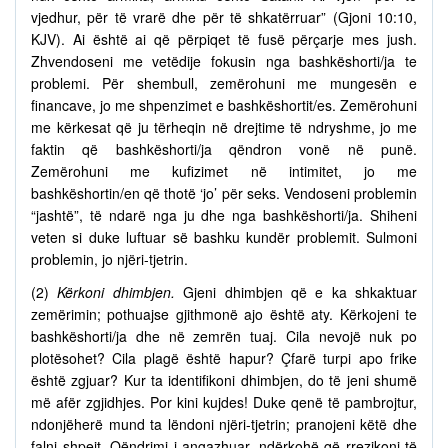
vjedhur, për të vrarë dhe për të shkatërruar” (Gjoni 10:10,
KJV). Ai është ai që përpiqet të fusë përçarje mes jush.
Zhvendoseni me vetëdije fokusin nga bashkëshorti/ja te
problemi. Për shembull, zemërohuni me mungesën e
financave, jo me shpenzimet e bashkëshortit/es. Zemërohuni
me kërkesat që ju tërheqin në drejtime të ndryshme, jo me
faktin që bashkëshorti/ja qëndron vonë në punë.
Zemërohuni me kufizimet në intimitet, jo me
bashkëshortin/en që thotë ‘jo’ për seks. Vendoseni problemin
“jashtë”, të ndarë nga ju dhe nga bashkëshorti/ja. Shiheni
veten si duke luftuar së bashku kundër problemit. Sulmoni
problemin, jo njëri-tjetrin.
(2)
Kërkoni dhimbjen.
Gjeni dhimbjen që e ka shkaktuar
zemërimin; pothuajse gjithmonë ajo është aty. Kërkojeni te
bashkëshorti/ja dhe në zemrën tuaj. Cila nevojë nuk po
plotësohet? Cila plagë është hapur? Çfarë turpi apo frike
është zgjuar? Kur ta identifikoni dhimbjen, do të jeni shumë
më afër zgjidhjes. Por kini kujdes! Duke qenë të pambrojtur,
ndonjëherë mund ta lëndoni njëri-tjetrin; pranojeni këtë dhe
falni shpejt. Qëndrimi i angazhuar, ndërkohë që rrezikoni të