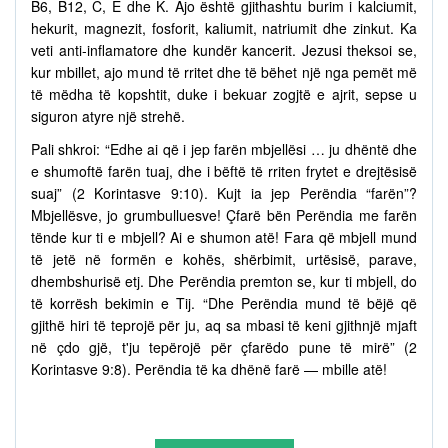
B6, B12, C, E dhe K. Ajo është gjithashtu burim i kalciumit,
hekurit, magnezit, fosforit, kaliumit, natriumit dhe zinkut. Ka
veti anti-inflamatore dhe kundër kancerit. Jezusi theksoi se,
kur mbillet, ajo mund të rritet dhe të bëhet një nga pemët më
të mëdha të kopshtit, duke i bekuar zogjtë e ajrit, sepse u
siguron atyre një strehë.
Pali shkroi: “Edhe ai që i jep farën mbjellësi … ju dhëntë dhe
e shumoftë farën tuaj, dhe i bëftë të rriten frytet e drejtësisë
suaj” (2 Korintasve 9:10). Kujt ia jep Perëndia “farën”?
Mbjellësve, jo grumbulluesve! Çfarë bën Perëndia me farën
tënde kur ti e mbjell? Ai e shumon atë! Fara që mbjell mund
të jetë në formën e kohës, shërbimit, urtësisë, parave,
dhembshurisë etj. Dhe Perëndia premton se, kur ti mbjell, do
të korrësh bekimin e Tij. “Dhe Perëndia mund të bëjë që
gjithë hiri të teprojë për ju, aq sa mbasi të keni gjithnjë mjaft
në çdo gjë, t'ju tepërojë për çfarëdo pune të mirë” (2
Korintasve 9:8). Perëndia të ka dhënë farë — mbille atë!