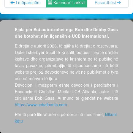
I mëparshëm
Kalendari i arkivit
Pasardhësi
Fjala për Sot autorizohet nga Bob dhe Debby Gass
dhe botohet nën liçensën e UCB International.
E drejta e autorit 2026, të gjitha të drejtat e rezervuara.
Duke i shërbyer trupit të Krishtit, botuesi i jep të drejtën
kishave dhe organizatave të krishtera që të publikojnë
falas pasazhe, përmbajtje të disponueshme në këtë
website prej 52 devocioneve në vit në publikimet e tyre
ose në mënyra të tjera.
Devocioni i mësipërm është devocioni i përditshëm i
Fondacionit Christian Media UCB Albania, autor i të
cilit është Bob Gass. Ai mund të gjendet në website
https://www.ucbalbania.com
Për të parë literaturën e përdorur në meditimet,
klikoni
këtu