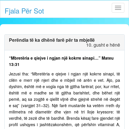
Fjala Për Sot
Perëndia të ka dhënë farë për ta mbjellë
10. gusht e hënë
“Mbretëria e qiejve i ngjan një kokrre sinapi…” Mateu
13:31
Jezusi tha: “Mbretëria e qiejve i ngjan një kokrre sinapi, të
cilën e merr një njeri dhe e mbjell në arën e vet. Ajo, pa
dyshim, është më e vogla nga të gjitha farërat; por, kur rritet,
është më e madhe se të gjitha barishtet, dhe bëhet një
pemë, aq sa zogjtë e qiellit vijnë dhe gjejnë strehë në degët
e saj” (vargjet 31–32). Një farë mustarde ka vetëm rreth dy
milimetra në diametër dhe vjen në tri lloje kryesore: të
verdhë, të zezë dhe të bardhë. Brenda kësaj fare gjendet një
profil ushqyes i jashtëzakonshëm, që përfshin vitaminat A,