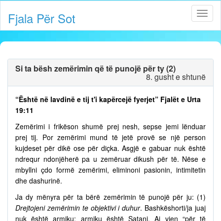
Fjala Për Sot
Si ta bësh zemërimin që të punojë për ty (2)
8. gusht e shtunë
“Është në lavdinë e tij t'i kapërcejë fyerjet” Fjalët e Urta
19:11
Zemërimi i frikëson shumë prej nesh, sepse jemi lënduar
prej tij. Por zemërimi mund të jetë provë se një person
kujdeset për dikë ose për diçka. Asgjë e gabuar nuk është
ndrequr ndonjëherë pa u zemëruar dikush për të. Nëse e
mbyllni çdo formë zemërimi, eliminoni pasionin, intimitetin
dhe dashurinë.
Ja dy mënyra për ta bërë zemërimin të punojë për ju: (1)
Drejtojeni zemërimin te objektivi i duhur
. Bashkëshorti/ja juaj
nuk është armiku; armiku është Satani. Ai vjen “për të