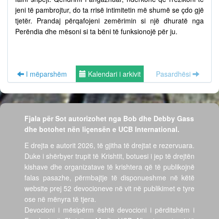
jeni të pambrojtur, do ta rrisë intimitetin më shumë se çdo gjë
tjetër. Prandaj përqafojeni zemërimin si një dhuratë nga
Perëndia dhe mësoni si ta bëni të funksionojë për ju.
I mëparshëm
Kalendari i arkivit
Pasardhësi
Fjala për Sot autorizohet nga Bob dhe Debby Gass
dhe botohet nën liçensën e UCB International.
E drejta e autorit 2026, të gjitha të drejtat e rezervuara.
Duke i shërbyer trupit të Krishtit, botuesi i jep të drejtën
kishave dhe organizatave të krishtera që të publikojnë
falas pasazhe, përmbajtje të disponueshme në këtë
website prej 52 devocioneve në vit në publikimet e tyre
ose në mënyra të tjera.
Devocioni i mësipërm është devocioni i përditshëm i