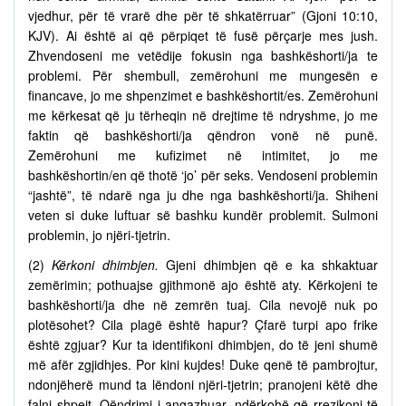
vjedhur, për të vrarë dhe për të shkatërruar” (Gjoni 10:10,
KJV). Ai është ai që përpiqet të fusë përçarje mes jush.
Zhvendoseni me vetëdije fokusin nga bashkëshorti/ja te
problemi. Për shembull, zemërohuni me mungesën e
financave, jo me shpenzimet e bashkëshortit/es. Zemërohuni
me kërkesat që ju tërheqin në drejtime të ndryshme, jo me
faktin që bashkëshorti/ja qëndron vonë në punë.
Zemërohuni me kufizimet në intimitet, jo me
bashkëshortin/en që thotë ‘jo’ për seks. Vendoseni problemin
“jashtë”, të ndarë nga ju dhe nga bashkëshorti/ja. Shiheni
veten si duke luftuar së bashku kundër problemit. Sulmoni
problemin, jo njëri-tjetrin.
(2)
Kërkoni dhimbjen.
Gjeni dhimbjen që e ka shkaktuar
zemërimin; pothuajse gjithmonë ajo është aty. Kërkojeni te
bashkëshorti/ja dhe në zemrën tuaj. Cila nevojë nuk po
plotësohet? Cila plagë është hapur? Çfarë turpi apo frike
është zgjuar? Kur ta identifikoni dhimbjen, do të jeni shumë
më afër zgjidhjes. Por kini kujdes! Duke qenë të pambrojtur,
ndonjëherë mund ta lëndoni njëri-tjetrin; pranojeni këtë dhe
falni shpejt. Qëndrimi i angazhuar, ndërkohë që rrezikoni të