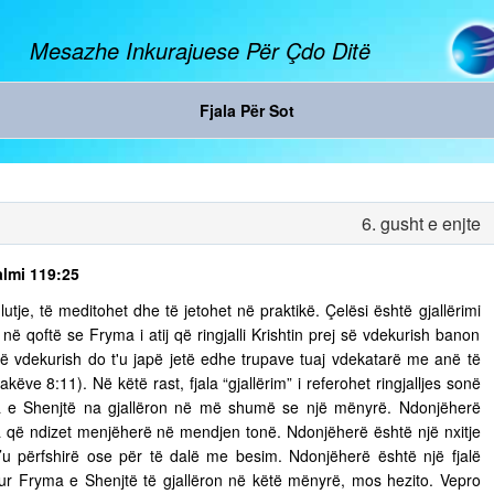
Mesazhe Inkurajuese Për Çdo Ditë
Fjala Për Sot
6. gusht e enjte
almi 119:25
tje, të meditohet dhe të jetohet në praktikë. Çelësi është gjallërimi
ë qoftë se Fryma i atij që ringjalli Krishtin prej së vdekurish banon
ej së vdekurish do t'u japë jetë edhe trupave tuaj vdekatarë me anë të
ëve 8:11). Në këtë rast, fjala “gjallërim” i referohet ringjalljes sonë
ma e Shenjtë na gjallëron në më shumë se një mënyrë. Ndonjëherë
 që ndizet menjëherë në mendjen tonë. Ndonjëherë është një nxitje
’u përfshirë ose për të dalë me besim. Ndonjëherë është një fjalë
 Kur Fryma e Shenjtë të gjallëron në këtë mënyrë, mos hezito. Vepro