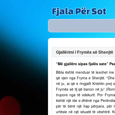
Fjala Për Sot
Gjallërimi i Frymës së Shenjtë
“Më gjallëro sipas fjalës sate” Ps
Bibla është menduar të lexohet me lu
që vjen nga Fryma e Shenjtë. “Dhe n
në ju, ai që e ringjalli Krishtin pr
Frymës së tij që banon në ju” (Romak
trupore nga të vdekurit. Por Fry
është një ide e dhënë nga Perëndia
për të bërë një hap përpara, për t
urtësie në një situatë të vështirë.