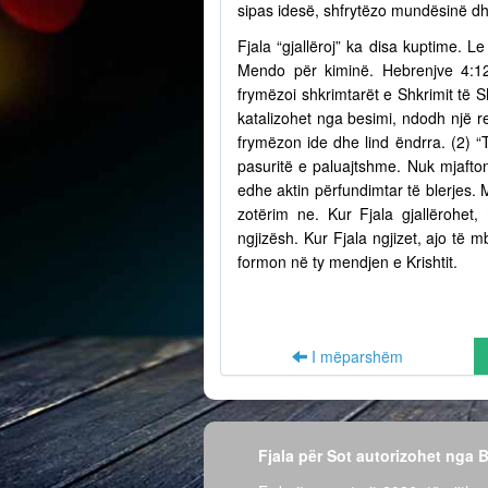
sipas idesë, shfrytëzo mundësinë dh
Fjala “gjallëroj” ka disa kuptime. Le
Mendo për kiminë. Hebrenjve 4:12
frymëzoi shkrimtarët e Shkrimit të S
katalizohet nga besimi, ndodh një r
frymëzon ide dhe lind ëndrra. (2) “
pasuritë e paluajtshme. Nuk mjafto
edhe aktin përfundimtar të blerjes.
zotërim ne. Kur Fjala gjallërohet,
ngjizësh. Kur Fjala ngjizet, ajo të
formon në ty mendjen e Krishtit.
I mëparshëm
Fjala për Sot autorizohet nga