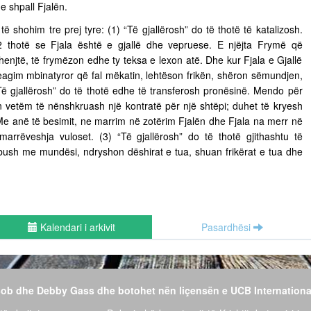
e shpall Fjalën.
 të shohim tre prej tyre: (1) “Të gjallërosh” do të thotë të katalizosh.
 thotë se Fjala është e gjallë dhe vepruese. E njëjta Frymë që
henjtë, të frymëzon edhe ty teksa e lexon atë. Dhe kur Fjala e Gjallë
eagim mbinatyror që fal mëkatin, lehtëson frikën, shëron sëmundjen,
Të gjallërosh” do të thotë edhe të transferosh pronësinë. Mendo për
n vetëm të nënshkruash një kontratë për një shtëpi; duhet të kryesh
 Me anë të besimit, ne marrim në zotërim Fjalën dhe Fjala na merr në
 marrëveshja vuloset. (3) “Të gjallërosh” do të thotë gjithashtu të
 mbush me mundësi, ndryshon dëshirat e tua, shuan frikërat e tua dhe
Kalendari i arkivit
Pasardhësi
 Bob dhe Debby Gass dhe botohet nën liçensën e UCB Internationa