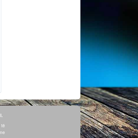
l.
 të
hme