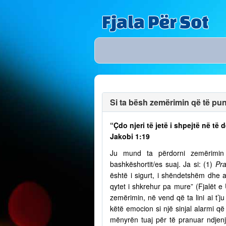
Fjala Për Sot
Si ta bësh zemërimin që të puno
“Çdo njeri të jetë i shpejtë në t
Jakobi 1:19
Ju mund ta përdorni zemërimin p
bashkëshortit/es suaj. Ja si: (1)
Pra
është i sigurt, i shëndetshëm dhe a
qytet i shkrehur pa mure” (Fjalët e
zemërimin, në vend që ta lini ai t’
këtë emocion si një sinjal alarmi që 
mënyrën tuaj për të pranuar ndjenja