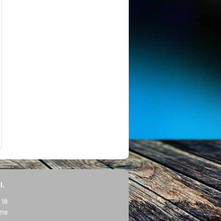
l.
 të
hme