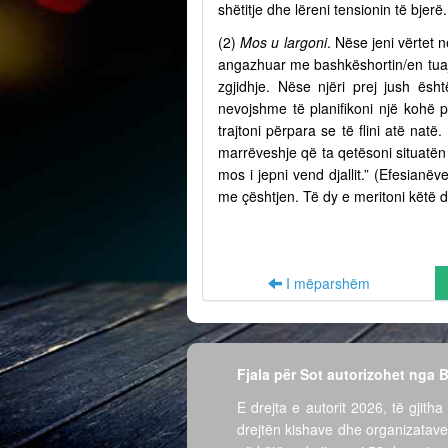
shëtitje dhe lëreni tensionin të bjer
(2)
Mos u largoni
. Nëse jeni vërtet n
angazhuar me bashkëshortin/en tuaj 
zgjidhje. Nëse njëri prej jush ësh
nevojshme të planifikoni një kohë 
trajtoni përpara se të flini atë nat
marrëveshje që ta qetësoni situatën 
mos i jepni vend djallit.” (Efesian
me çështjen. Të dy e meritoni këtë d
I mëparshëm
Fjala për Sot autorizohet nga
E drejta e autorit 2026, të gjitha 
drejtën kishave dhe organizatave