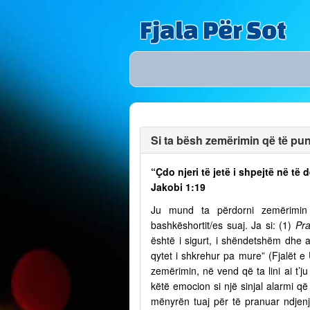
Fjala Për Sot
Si ta bësh zemërimin që të puno
“Çdo njeri të jetë i shpejtë në t
Jakobi 1:19
Ju mund ta përdorni zemërimin p
bashkëshortit/es suaj. Ja si: (1)
Pra
është i sigurt, i shëndetshëm dhe a
qytet i shkrehur pa mure” (Fjalët e
zemërimin, në vend që ta lini ai t’
këtë emocion si një sinjal alarmi që 
mënyrën tuaj për të pranuar ndjenja