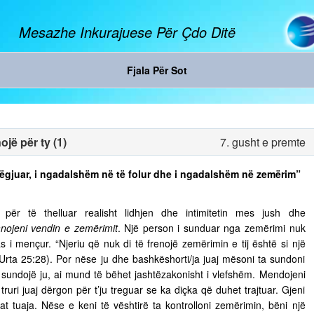
Mesazhe Inkurajuese Për Çdo Ditë
Fjala Për Sot
jë për ty (1)
7. gusht e premte
ë dëgjuar, i ngadalshëm në të folur dhe i ngadalshëm në zemërim”
ër të thelluar realisht lidhjen dhe intimitetin mes jush dhe
nojeni vendin e zemërimit
. Një person i sunduar nga zemërimi nuk
s i mençur. “Njeriu që nuk di të frenojë zemërimin e tij është si një
 Urta 25:28). Por nëse ju dhe bashkëshorti/ja juaj mësoni ta sundoni
ju sundojë ju, ai mund të bëhet jashtëzakonisht i vlefshëm. Mendojeni
truri juaj dërgon për t’ju treguar se ka diçka që duhet trajtuar. Gjeni
t tuaja. Nëse e keni të vështirë ta kontrolloni zemërimin, bëni një