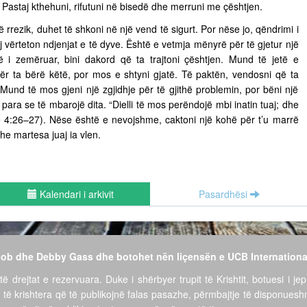
ë. Pastaj kthehuni, rifutuni në bisedë dhe merruni me çështjen.
ë rrezik, duhet të shkoni në një vend të sigurt. Por nëse jo, qëndrimi i
vërteton ndjenjat e të dyve. Është e vetmja mënyrë për të gjetur një
të i zemëruar, bini dakord që ta trajtoni çështjen. Mund të jetë e
për ta bërë këtë, por mos e shtyni gjatë. Të paktën, vendosni që ta
ë. Mund të mos gjeni një zgjidhje për të gjithë problemin, por bëni një
para se të mbarojë dita. “Dielli të mos perëndojë mbi inatin tuaj; dhe
ëve 4:26–27). Nëse është e nevojshme, caktoni një kohë për t’u marrë
he martesa juaj ia vlen.
Kalendari i arkivit
Pasardhësi
 Bob dhe Debby Gass dhe botohet nën liçensën e UCB Internationa
të drejtat e rezervuara. Duke i shërbyer trupit të Krishtit, botuesi i jep
 të krishtera që të publikojnë falas pasazhe, përmbajtje të disponues